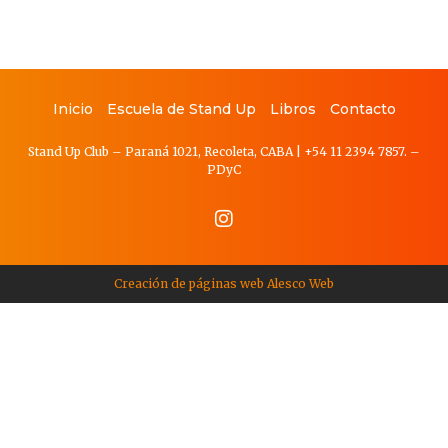
Inicio
Escuela de Stand Up
Libros
Contacto
Stand Up Club – Paraná 1021, Recoleta, CABA
|
+54 11 2394 7857.
–
PDy
C
Creación de páginas web Alesco Web