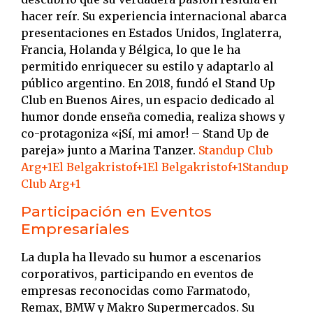
hacer reír.
Su experiencia internacional abarca
presentaciones en Estados Unidos, Inglaterra,
Francia, Holanda y Bélgica, lo que le ha
permitido enriquecer su estilo y adaptarlo al
público argentino.
En 2018, fundó el Stand Up
Club en Buenos Aires, un espacio dedicado al
humor donde enseña comedia, realiza shows y
co-protagoniza «¡Sí, mi amor! – Stand Up de
pareja» junto a Marina Tanzer.
​
Standup Club
Arg
+1
El Belgakristof
+1
El Belgakristof
+1
Standup
Club Arg
+1
Participación en Eventos
Empresariales
La dupla ha llevado su humor a escenarios
corporativos, participando en eventos de
empresas reconocidas como Farmatodo,
Remax, BMW y Makro Supermercados.
Su