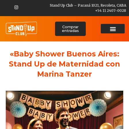
Stand Up Club – Paraná 1021, Recoleta, CABA
+54 11 2407-0028
Comprar
entradas
«Baby Shower Buenos Aires:
Stand Up de Maternidad con
Marina Tanzer