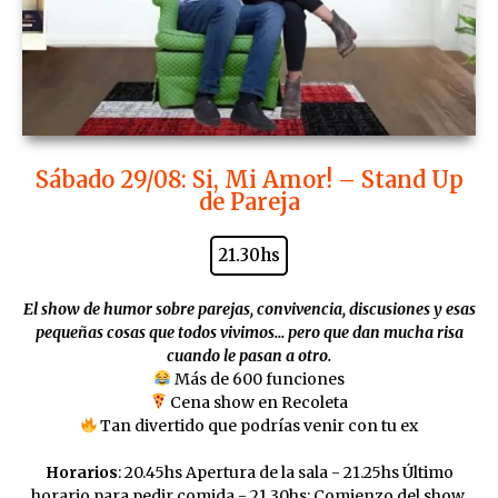
Sábado 29/08: Si, Mi Amor! – Stand Up
de Pareja
21.30hs
El show de humor sobre parejas, convivencia, discusiones y esas
pequeñas cosas que todos vivimos… pero que dan mucha risa
cuando le pasan a otro.
Más de 600 funciones
Cena show en Recoleta
Tan divertido que podrías venir con tu ex
Horarios
: 20.45hs Apertura de la sala - 21.25hs Último
horario para pedir comida - 21.30hs: Comienzo del show.