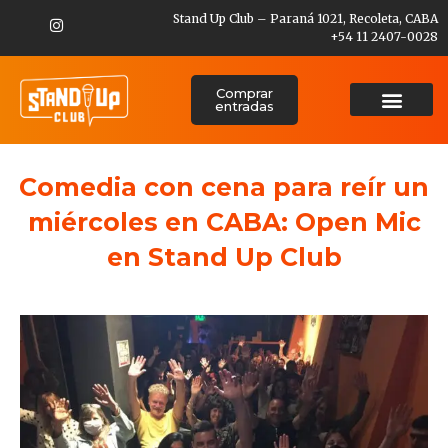
Stand Up Club – Paraná 1021, Recoleta, CABA
+54 11 2407-0028
Comprar
entradas
Comedia con cena para reír un
miércoles en CABA: Open Mic
en Stand Up Club