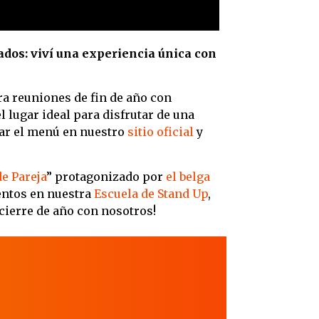
dos: viví una experiencia única con
a reuniones de fin de año con
l lugar ideal para disfrutar de una
tar el menú en nuestro
sitio oficial
y
de Pareja
” protagonizado por
el belga
entos en nuestra
Escuela de Stand Up
,
 cierre de año con nosotros!