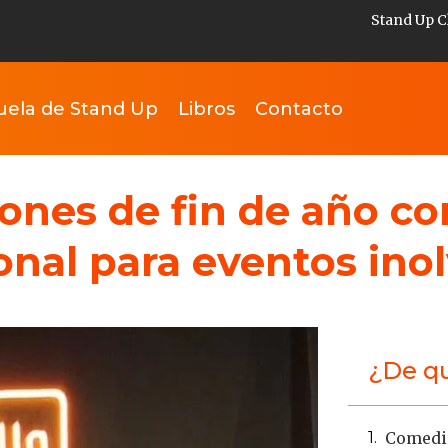
Stand Up C
uela de Stand Up
Libros
Contacto
ones de fin de año c
nal para eventos inol
¿De qu
Comedia