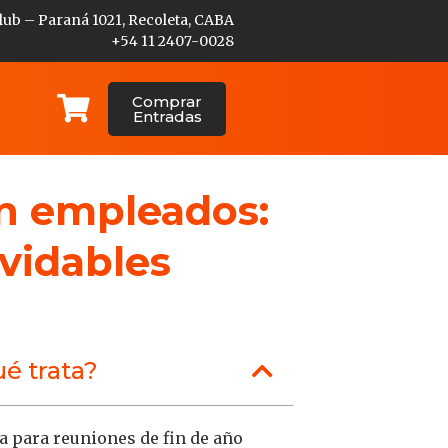
lub – Paraná 1021, Recoleta, CABA
+54 11 2407-0028
Comprar
Entradas
on empleados:
vidables
é trata?
 para reuniones de fin de año