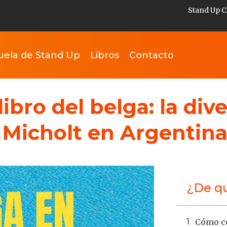
Stand Up C
uela de Stand Up
Libros
Contacto
bro del belga: la dive
f Micholt en Argentin
¿De qu
Cómo co