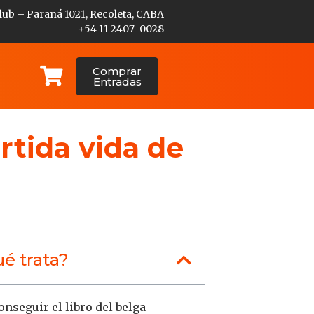
lub – Paraná 1021, Recoleta, CABA
+54 11 2407-0028
Comprar
Entradas
rtida vida de
a
é trata?
nseguir el libro del belga