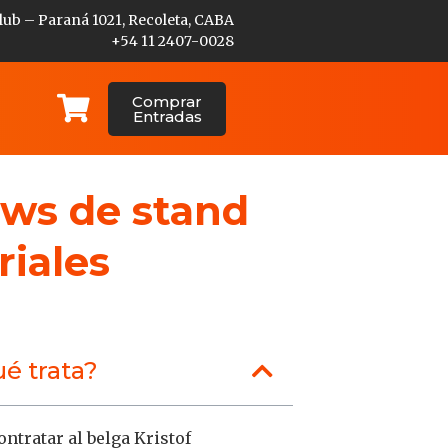
lub – Paraná 1021, Recoleta, CABA
+54 11 2407-0028
Comprar
Entradas
ows de stand
riales
é trata?
ntratar al belga Kristof