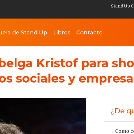
Stand Up C
uela de Stand Up
Libros
Contacto
belga Kristof para sh
os sociales y empresa
¿De qu
Como co