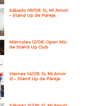
ro único para eventos sociales y
ariales
Sábado 08/08: Si, Mi Amor!
dad ideal y cercanía con el
– Stand Up de Pareja
o
how: una experiencia completa
gio y trayectoria del Stand Up Club
Miércoles 12/08: Open Mic
s sociales en un entorno teatral
de Stand Up Club
s empresariales con impacto y
ción
ogía, comodidad y servicio
ional
Viernes 14/08: Si, Mi Amor
eriencia de Kristof en su propio
2! – Stand Up de Pareja
ario
é elegir el Stand Up Club para tu
o
Sábado 15/08: Si, Mi Amor!