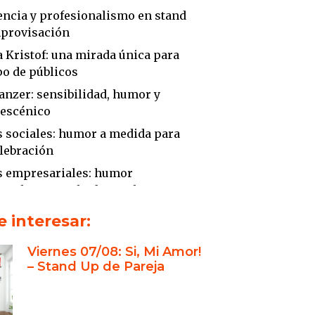
encia y profesionalismo en stand
mprovisación
a Kristof: una mirada única para
po de públicos
anzer: sensibilidad, humor y
 escénico
 sociales: humor a medida para
lebración
s empresariales: humor
onal con resultados reales
sación y stand up: un diferencial
 interesar:
Viernes 07/08: Si, Mi Amor!
toria, formación y confianza
– Stand Up de Pareja
ipo que potencia cada evento
é elegir a Kristof y Maio Tanzer