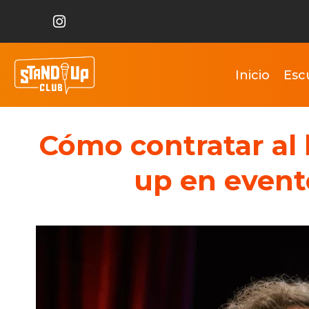
Inicio
Esc
Cómo contratar al 
up en event