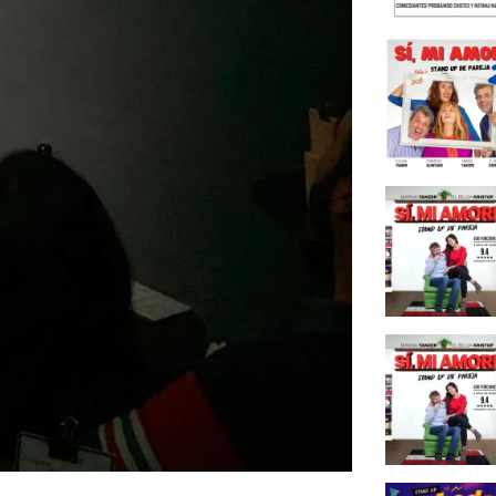
como 
4. El 
proces
5. Más
comed
1. Un 
comed
2. Qué
como 
3. Qui
4. Qué 
escena
5. Una
aprend
Cierre