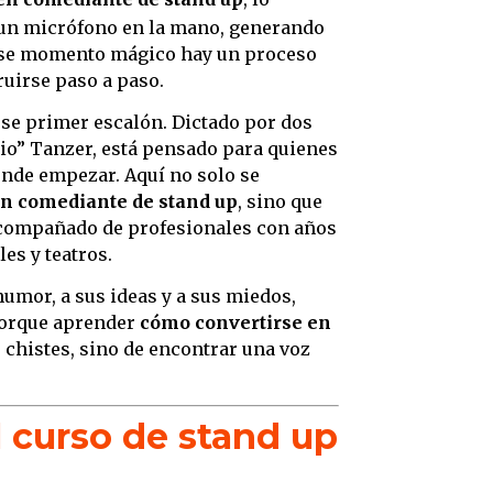
tiemp
 un micrófono en la mano, generando
4. Err
e ese momento mágico hay un proceso
en lu
ruirse paso a paso.
5. Err
se primer escalón. Dictado por dos
show
aio” Tanzer, está pensado para quienes
6. Err
ónde empezar. Aquí no solo se
otros
n comediante de stand up
, sino que
7. Con
 acompañado de profesionales con años
como 
les y teatros.
8. El 
humor, a sus ideas y a sus miedos,
Porque aprender
cómo convertirse en
9. La
r chistes, sino de encontrar una voz
docen
10. Co
nunca
el curso de stand up