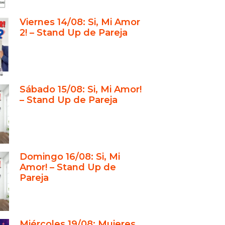
comediantes
Viernes 14/08: Si, Mi Amor
acompañamiento durante el
2! – Stand Up de Pareja
o creativo
 allá del curso: un legado en la
ia
lugar único para descubrir la
Sábado 15/08: Si, Mi Amor!
ia
– Stand Up de Pareja
 hace especial al Stand Up Club
escuela
énes se animan a dar el paso
incluye el curso: del aula al
Domingo 16/08: Si, Mi
Amor! – Stand Up de
rio
Pareja
 trayectoria que respalda el
izaje
Miércoles 19/08: Mujeres