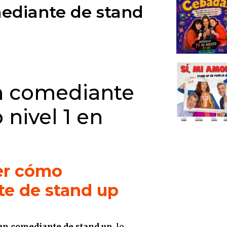
1. El 
ediante de stand
2. Man
defini
3. Man
avanza
comed
n comediante
4. Lib
perfe
 nivel 1 en
5. Co
Cierr
1. El 
cómo 
der cómo
stand
te de stand up
2. Err
amigo
3. Err
en comediante de stand up
, lo