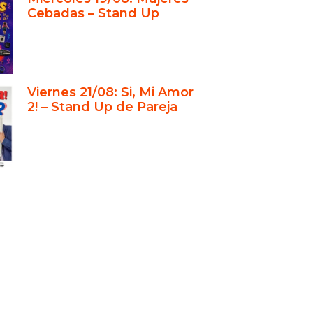
primer paso hacia la comedia
Cebadas – Stand Up
ual de Stand Up 1: tu guía
tiva para iniciar en la comedia
ual de Stand Up 2: técnicas
das para perfeccionar tu
Viernes 21/08: Si, Mi Amor
ia
2! – Stand Up de Pareja
ros + talleres: la combinación
cta
nvertite en humorista profesional
e
desafío inicial de quienes buscan
convertirse en comediante de
 up
or 1: creer que ser gracioso entre
s es suficiente
or 2: no respetar los silencios y