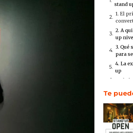
stand u
1. El p
conver
2. A qu
up nive
3. Qué 
para s
4. La e
up
5. El s
Cierre
Te puede
1. La e
humor
2. Un e
práctic
3. Lo 