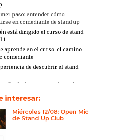
p
rimer paso: entender cómo
tirse en comediante de stand up
ién está dirigido el curso de stand
l 1
se aprende en el curso: el camino
er comediante
xperiencia de descubrir el stand
how final y lo que viene después
 interesar:
xperiencia de dos referentes en el
Miércoles 12/08: Open Mic
de Stand Up Club
stilo de enseñanza basado en la
a
que aportan desde su experiencia