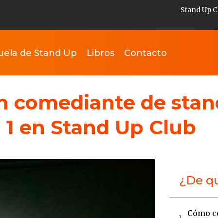
Stand Up C
uela de Stand Up
Libros
Contacto
 comediante de stand
l 1 en Stand Up Club
¿De qu
Cómo co