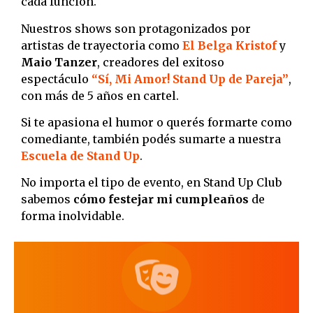
cada función.
Nuestros shows son protagonizados por
artistas de trayectoria como
El Belga Kristof
y
Maio Tanzer
, creadores del exitoso
espectáculo
“Sí, Mi Amor! Stand Up de Pareja”
,
con más de 5 años en cartel.
Si te apasiona el humor o querés formarte como
comediante, también podés sumarte a nuestra
Escuela de Stand Up
.
No importa el tipo de evento, en Stand Up Club
sabemos
cómo festejar mi cumpleaños
de
forma inolvidable.