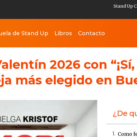
Stand Up C
uela de Stand Up
Libros
Contacto
lentín 2026 con “¡Sí,
ja más elegido en Bu
¿De qu
Como fe