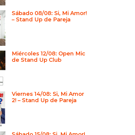
p Club: el espacio perfecto para
ar San Valentín
Sábado 08/08: Si, Mi Amor!
é este show se repite año tras año
– Stand Up de Pareja
 Valentín
uerdo que vale más que un regalo
estejar San Valentín 2026 de
 auténtica
Miércoles 12/08: Open Mic
de Stand Up Club
vitación a celebrar desde otro
torias sólidas en la comedia
ina
Viernes 14/08: Si, Mi Amor
 15 años de experiencia que se
2! – Stand Up de Pareja
en escena
imiento de “¡Sí, Mi Amor!” y su
lidación
de pareja: reírse sin atacar
Sábado 15/08: Si, Mi Amor!