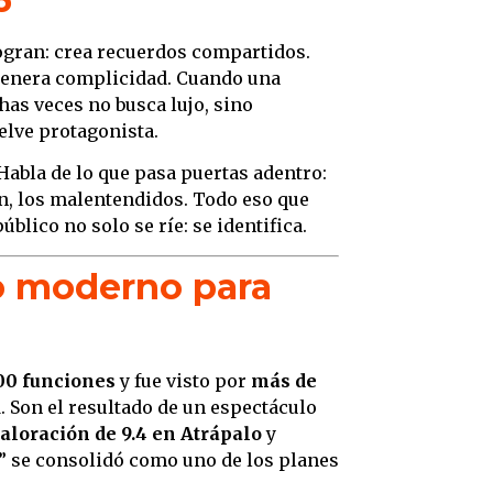
Prest
ogran: crea recuerdos compartidos.
funci
y genera complicidad. Cuando una
Trayec
has veces no busca lujo, sino
divers
elve protagonista.
Curso
Habla de lo que pasa puertas adentro:
creci
ión, los malentendidos. Todo eso que
El va
blico no solo se ríe: se identifica.
Por q
co moderno para
Valen
Cómo 
lugar 
Conclu
00 funciones
y fue visto por
más de
histor
. Son el resultado de un espectáculo
aloración de 9.4 en Atrápalo
y
Más p
r!” se consolidó como uno de los planes
Kristo
en Bu