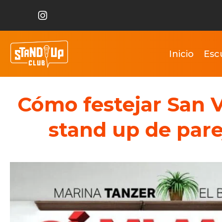
Inicio
Esc
Cómo festejar San Va
stand up de pare