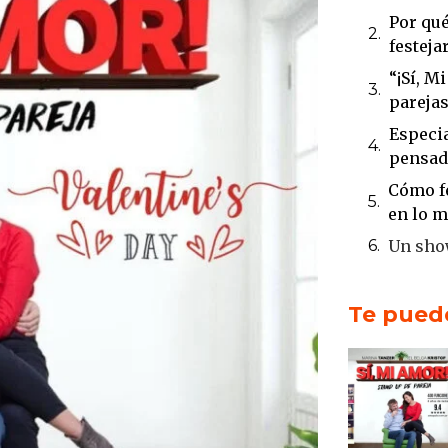
Por qué
festeja
“¡Sí, M
pareja
Especia
pensad
Cómo fe
en lo 
Un show
Cena s
para Sa
Te puede
Fernan
Tanzer
Ideal p
Reírse