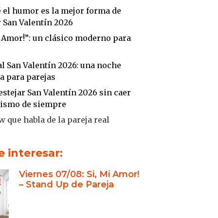
 el humor es la mejor forma de
r San Valentín 2026
i Amor!”: un clásico moderno para
s
l San Valentín 2026: una noche
a para parejas
stejar San Valentín 2026 sin caer
mismo de siempre
 que habla de la pareja real
how: una experiencia completa
n Valentín
 interesar:
do Quintans y Marina “Maio”
Viernes 07/08: Si, Mi Amor!
: experiencia y química en escena
– Stand Up de Pareja
ara todo tipo de parejas
 juntos como acto de amor