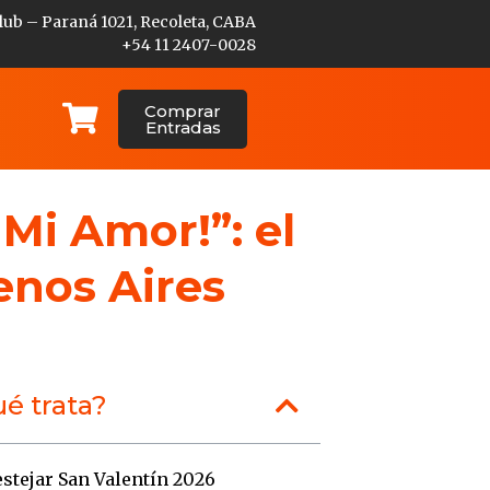
lub – Paraná 1021, Recoleta, CABA
+54 11 2407-0028
Comprar
Entradas
 Mi Amor!”: el
enos Aires
é trata?
stejar San Valentín 2026