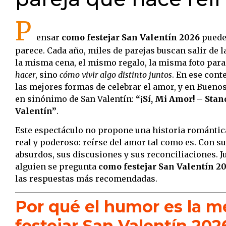
P
ensar
como festejar San Valentín 2026
puede 
parece. Cada año, miles de parejas buscan salir de la
la misma cena, el mismo regalo, la misma foto para
hacer
, sino
cómo vivir algo distinto juntos
. En ese con
las mejores formas de celebrar el amor, y en Bueno
en sinónimo de San Valentín:
“¡Sí, Mi Amor! – Stan
Valentín”
.
Este espectáculo no propone una historia romántic
real y poderoso: reírse del amor tal como es. Con 
absurdos, sus discusiones y sus reconciliaciones. J
alguien se pregunta
como festejar San Valentín 2
las respuestas más recomendadas.
Por qué el humor es la m
festejar San Valentín 202