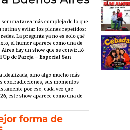
Exper
Aporte
ser una tarea más compleja de lo que
La qu
 rutina y evitar los planes repetidos:
Por q
 redes. La pregunta ya no es solo
qué
festej
texto, el humor aparece como una de
Una d
s Aires hay un show que se convirtió
reale
d Up de Pareja – Especial San
Concl
verda
a idealizada, sino algo mucho más
El clu
sus contradicciones, sus momentos
Bueno
ustamente por eso, cada vez que
026
, este show aparece como una de
Un es
exper
Forma
ejor forma de
espec
6
Un lug