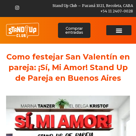
Stand Up Club – Paraná 1021, Recoleta, CABA
+54 11 2407-0028
Comprar
entradas
Como festejar San Valentín en
pareja: ¡Sí, Mi Amor! Stand Up
de Pareja en Buenos Aires