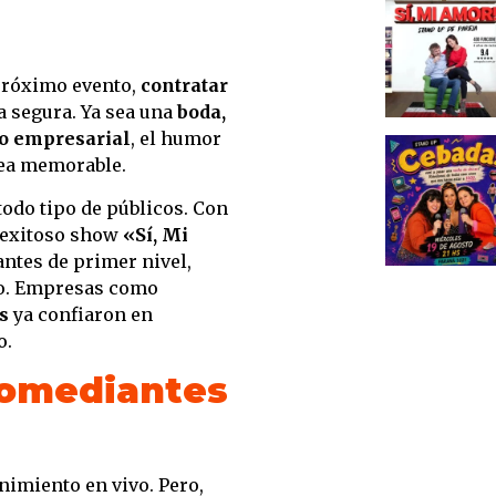
Eve
Ubi
 próximo evento,
contratar
Rese
a segura. Ya sea una
boda,
to empresarial
, el humor
 sea memorable.
 todo tipo de públicos. Con
l exitoso show
«Sí, Mi
antes de primer nivel,
nto. Empresas como
s
ya confiaron en
o.
comediantes
nimiento en vivo. Pero,