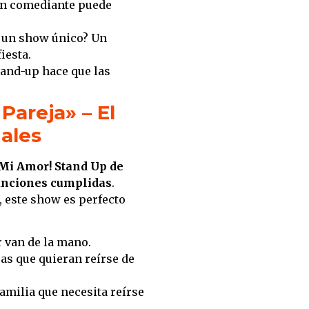
 un comediante puede
n un show único? Un
iesta.
and-up hace que las
Pareja» – El
iales
 Mi Amor! Stand Up de
funciones cumplidas
.
, este show es perfecto
r van de la mano.
as que quieran reírse de
familia que necesita reírse