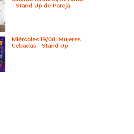
– Stand Up de Pareja
ntos Empresariales con Humor
cación y Comodidades del Teatro
rvá Tu Evento en Stand Up Club
Miércoles 19/08: Mujeres
Cebadas – Stand Up