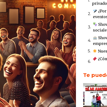
privado
¿Por
evento
Show
sociale
Show
empres
Nues
¿Cóm
evento
Empr
Te puede
¿Qui
Tanzer
La E
Comedi
Eve