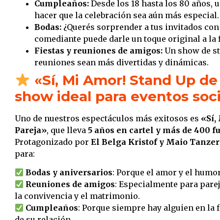
Cumpleaños:
Desde los 18 hasta los 80 años,
hacer que la celebración sea aún más especial.
Bodas:
¿Querés sorprender a tus invitados co
comediante puede darle un toque original a la f
Fiestas y reuniones de amigos:
Un show de st
reuniones sean más divertidas y dinámicas.
«Sí, Mi Amor! Stand Up de 
show ideal para eventos soc
Uno de nuestros espectáculos más exitosos es
«Sí,
Pareja»
, que lleva
5 años en cartel y más de 400 
Protagonizado por
El Belga Kristof y Maio Tanzer
para:
Bodas y aniversarios
: Porque el amor y el humo
Reuniones de amigos
: Especialmente para parej
la convivencia y el matrimonio.
Cumpleaños
: Porque siempre hay alguien en la 
de su relación.