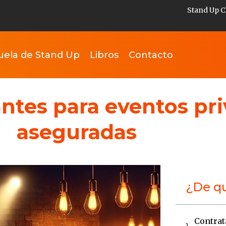
Stand Up C
uela de Stand Up
Libros
Contacto
ntes para eventos pri
aseguradas
¿De qu
Contrat