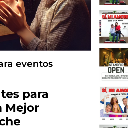
Ocasi
Even
Como E
Emp
nosot
Cóm
Evento
ara eventos
Con
Event
Stan
Presti
tes para
Cen
Comple
a Mejor
Cont
oche
Privad
Eve