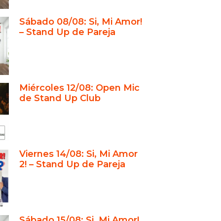
ón
Sábado 08/08: Si, Mi Amor!
tos Empresariales: El Humor
– Stand Up de Pareja
strategia Corporativa
resas que ya confiaron en
ros
o Contratar Comediantes para
Miércoles 12/08: Open Mic
s Privados
de Stand Up Club
clusión: La Mejor Opción para Tu
o
d Up Club: Un Teatro con
gio y Calidad Garantizada
Viernes 14/08: Si, Mi Amor
2! – Stand Up de Pareja
a Show: Una Experiencia
ta para Tu Evento
ratar Comediantes para Eventos
os en Nuestro Teatro
Sábado 15/08: Si, Mi Amor!
ntos Sociales en Stand Up Club