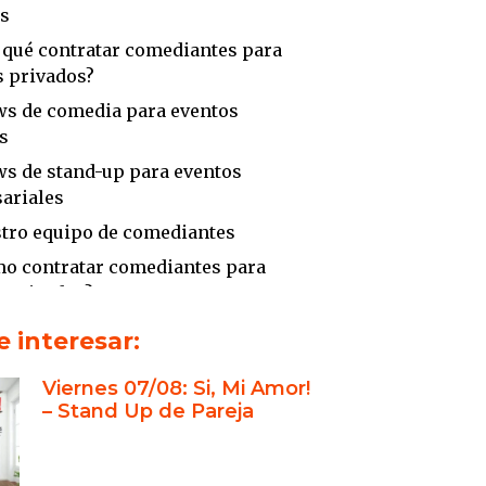
s
 qué contratar comediantes para
s privados?
s de comedia para eventos
s
s de stand-up para eventos
ariales
tro equipo de comediantes
o contratar comediantes para
s privados?
esas que confiaron en nosotros
 interesar:
énes son El Belga Kristof y Maio
Viernes 07/08: Si, Mi Amor!
?
– Stand Up de Pareja
xperiencia de Contratar
antes para Eventos Privados
ntos Sociales: Humor para Cada