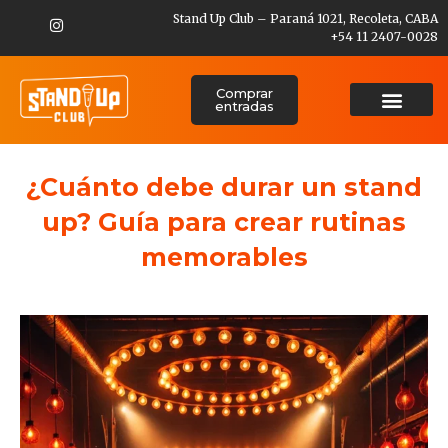
Stand Up Club – Paraná 1021, Recoleta, CABA
+54 11 2407-0028
Comprar
entradas
¿Cuánto debe durar un stand
up? Guía para crear rutinas
memorables