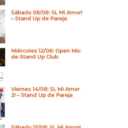
 show: el combo perfecto para
Sábado 08/08: Si, Mi Amor!
che inolvidable
– Stand Up de Pareja
s deberían ir al Stand Up Club
n Valentín?
eservar tu mesa para el show en
Up Club
Miércoles 12/08: Open Mic
ga Kristof: la mirada extranjera
de Stand Up Club
 hará estallar de risa
anzer: humor sin filtros sobre el
 la vida cotidiana
ión en pareja el 14 de febrero:
Viernes 14/08: Si, Mi Amor
ué ver Sí, Mi Amor?
2! – Stand Up de Pareja
icen las parejas que ya vieron Sí,
or?
comprar entradas para el show
nd Up Club?
Sábado 15/08: Si, Mi Amor!