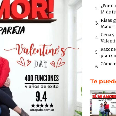
¿Por qu
14 de f
Risas g
Maio T
Cena y 
Valent
Razones
plan en
Cómo r
Stand 
El mejo
Te puede
el 14 d
El hum
feliz
Kristo
que har