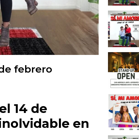
Cena y
una no
¿Quiéne
este Sa
Cómo r
Stand 
El Bel
 de febrero
que te
Maio T
amor y
Divers
¿por q
el 14 de
¿Qué d
Mi Am
inolvidable en
¿Cómo 
en Sta