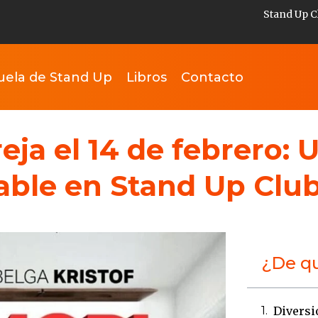
Stand Up C
uela de Stand Up
Libros
Contacto
eja el 14 de febrero:
dable en Stand Up Clu
¿De qu
Diversi