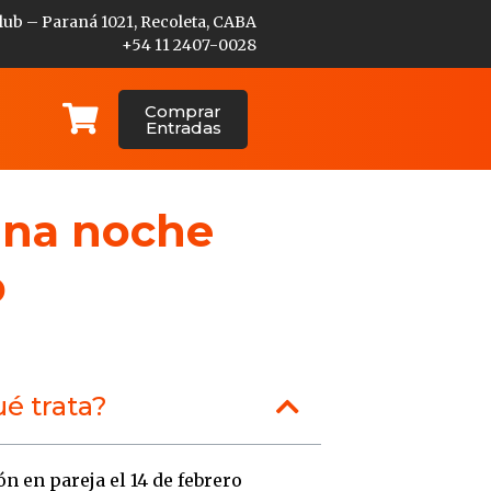
lub – Paraná 1021, Recoleta, CABA
+54 11 2407-0028
Comprar
Entradas
 Una noche
b
é trata?
ón en pareja el 14 de febrero