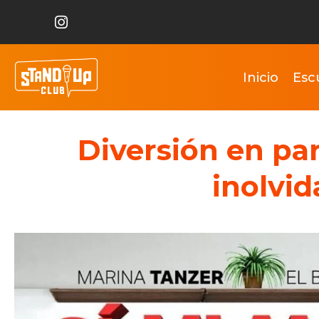
Inicio
Esc
Diversión en par
inolvi