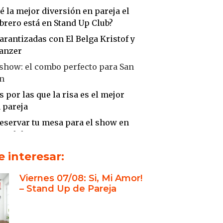
é la mejor diversión en pareja el
ebrero está en Stand Up Club?
arantizadas con El Belga Kristof y
anzer
show: el combo perfecto para San
ín
 por las que la risa es el mejor
 pareja
eservar tu mesa para el show en
Up Club
r plan para la diversión en pareja
 interesar:
e febrero
Viernes 07/08: Si, Mi Amor!
or como clave para una relación
– Stand Up de Pareja
f y Maio Tanzer: dos comediantes
án de tu noche algo único