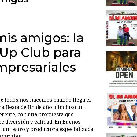
2. Mai
y cerc
3. Eve
celebr
mis amigos: la
4. Eve
profes
 Up Club para
5. Sta
es pro
mpresariales
Concl
Introd
1. Dón
magia 
e todos nos hacemos cuando llega el
2. Ce
fiesta de fin de año o incluso un
un mi
erente, con una propuesta que
ce diversión y calidad. En Buenos
3. El 
b
, un teatro y productora especializada
elenc
sariales.