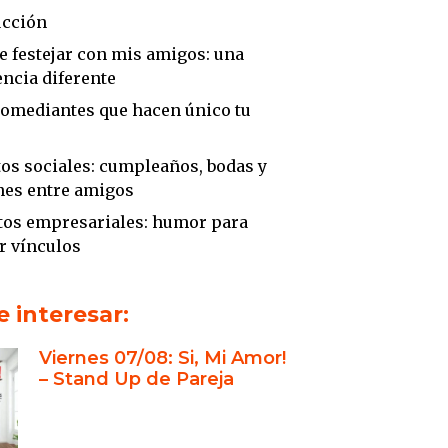
ucción
e festejar con mis amigos: una
ncia diferente
comediantes que hacen único tu
tos sociales: cumpleaños, bodas y
nes entre amigos
tos empresariales: humor para
r vínculos
xperiencia y prestigio de Stand Up
 interesar:
sión
Viernes 07/08: Si, Mi Amor!
ucción
– Stand Up de Pareja
belga Kristof: un referente del stand
Argentina