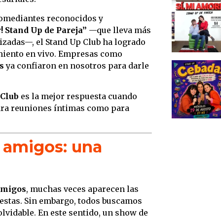
4. Ev
comediantes reconocidos y
el tea
! Stand Up de Pareja”
—que lleva más
5. Una
izadas—, el Stand Up Club ha logrado
rutina
miento en vivo. Empresas como
Concl
s
ya confiaron en nosotros para darle
 Club
es la mejor respuesta cuando
para reuniones íntimas como para
s amigos: una
amigos
, muchas veces aparecen las
iestas. Sin embargo, todos buscamos
olvidable. En este sentido, un show de