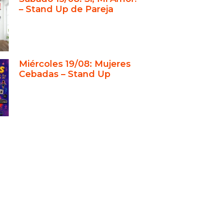
entos sociales y empresariales en
– Stand Up de Pareja
tro
 experiencia que trasciende la
usión
Miércoles 19/08: Mujeres
Cebadas – Stand Up