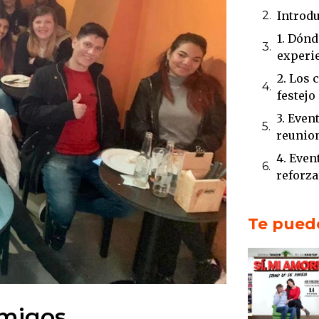
Introd
1. Dónd
experie
2. Los 
festejo
3. Even
reunio
4. Even
reforza
5. La e
Club
Te puede
Conclu
Introd
1. El 
up en 
amigos