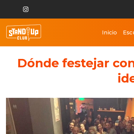
Inicio
Esc
Dónde festejar co
id