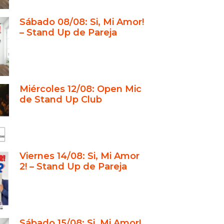
o Tanzer: carisma, improvisación
anía
Sábado 08/08: Si, Mi Amor!
ntos sociales: risas para cada
– Stand Up de Pareja
ación
ntos empresariales:
ionalismo y confianza
nd Up Club: el lugar donde la risa
Miércoles 12/08: Open Mic
tagonista
de Stand Up Club
usión
ucción
de festejar con mis amigos: la
Viernes 14/08: Si, Mi Amor
de un teatro íntimo
2! – Stand Up de Pareja
na show: gastronomía y humor en
smo lugar
prestigio de Stand Up Club y su
o
Sábado 15/08: Si, Mi Amor!