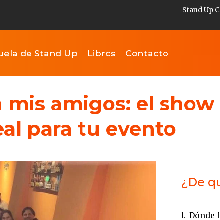
Stand Up C
uela de Stand Up
Libros
Contacto
n mis amigos: el show
eal para tu evento
¿De qu
Dónde f