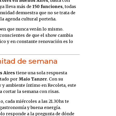
coles en Buenos Aires
, basta con
 ya lleva más de
150 funciones
, todas
inuidad demuestra que no se trata de
 la agenda cultural porteña.
ben que nunca verán lo mismo.
, conscientes de que el show cambia
co y en constante renovación es lo
 mitad de semana
s Aires
tiene una sola respuesta
tado por
Maio Tanzer
. Con su
 y ambiente íntimo en Recoleta, este
a cortar la semana con risas.
o, cada miércoles a las 21.30hs te
gastronomía y buena energía.
olo responde a la pregunta de dónde