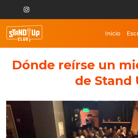
Inicio
Esc
Dónde reírse un mi
de Stand 