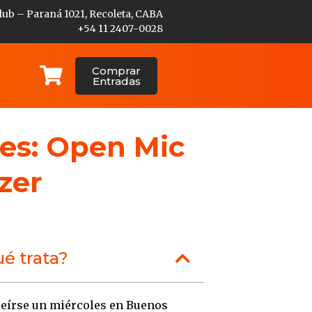
lub – Paraná 1021, Recoleta, CABA
+54 11 2407-0028
Comprar
Entradas
res: Open Mic
zer
é trata?
eírse un miércoles en Buenos