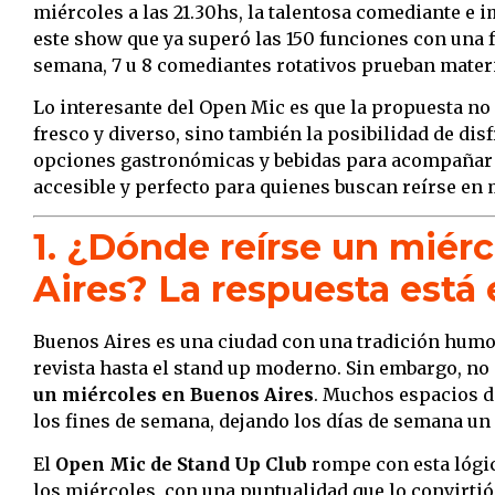
miércoles a las 21.30hs, la talentosa comediante e
este show que ya superó las 150 funciones con una 
semana, 7 u 8 comediantes rotativos prueban materia
Lo interesante del Open Mic es que la propuesta no
fresco y diverso, sino también la posibilidad de dis
opciones gastronómicas y bebidas para acompañar l
accesible y perfecto para quienes buscan reírse en
1. ¿Dónde reírse un miér
Aires? La respuesta está
Buenos Aires es una ciudad con una tradición humor
revista hasta el stand up moderno. Sin embargo, no 
un miércoles en Buenos Aires
. Muchos espacios 
los fines de semana, dejando los días de semana un
El
Open Mic de Stand Up Club
rompe con esta lógi
los miércoles, con una puntualidad que lo convirtió