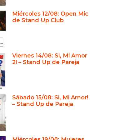
, Mi Amor!”: el fenómeno de la
Miércoles 12/08: Open Mic
ia en pareja
de Stand Up Club
 docente que forma futuros
antes
o Tanzer y la consolidación de
scena
Viernes 14/08: Si, Mi Amor
nd Up Club: un espacio íntimo con
2! – Stand Up de Pareja
s artistas
Open Mic de los miércoles:
ión de risas en Recoleta
experiencia de cena show: comer,
Sábado 15/08: Si, Mi Amor!
 reír
– Stand Up de Pareja
stigio y trayectoria en la escena
ña
lub para adultos, familias y
sas
Miércoles 19/08: Mujeres