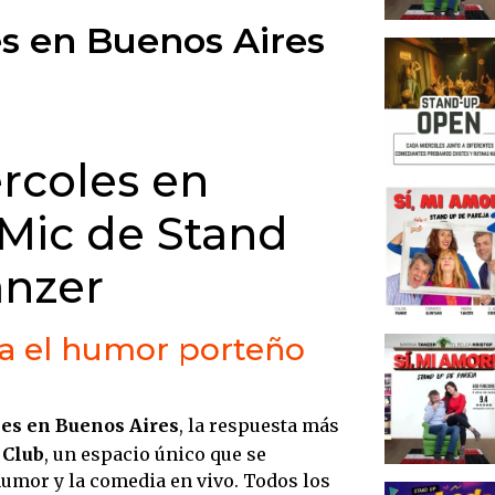
3. “Sí
s en Buenos Aires
comed
4. Una
comedi
5. Mai
rcoles en
una e
1. Sta
Mic de Stand
grande
anzer
2. El 
tradic
3. La 
ara el humor porteño
beber y
4. Pre
porte
les en Buenos Aires
, la respuesta más
 Club
, un espacio único que se
5. Un c
umor y la comedia en vivo. Todos los
empre