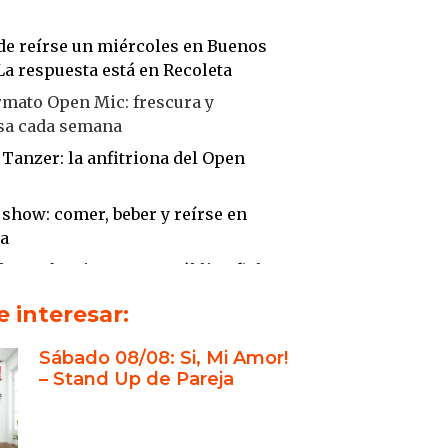
de reírse un miércoles en Buenos
La respuesta está en Recoleta
ormato Open Mic: frescura y
sa cada semana
 Tanzer: la anfitriona del Open
 show: comer, beber y reírse en
ta
de 150 funciones y un público fiel
nzer en el mundo del stand up y
 interesar:
rovisado
Sábado 08/08: Si, Mi Amor!
ación en la improvisación y el
– Stand Up de Pareja
up
pen Mic de Stand Up Club: un
 para nuevos talentos