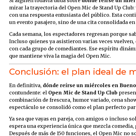
Si alguien todavía duda sobre
dónde reírse un miér
mirar la trayectoria del Open Mic de Stand Up Club:
con una respuesta entusiasta del público. Esta cont
un evento pasajero, sino de una cita consolidada en
Cada semana, los espectadores regresan porque sa
Incluso quienes ya asistieron varias veces vuelven
con cada grupo de comediantes. Ese espíritu dinámi
que mantiene viva la magia del Open Mic.
Conclusión: el plan ideal de
En definitiva,
dónde reírse un miércoles en Bueno
contundente: el
Open Mic de Stand Up Club
presen
combinación de frescura, humor variado, cena show
espectáculo se consolidó como el plan perfecto par
Ya sea que vayas en pareja, con amigos o incluso sol
espera una experiencia única que mezcla comedia, 
Después de más de 150 funciones, el Open Mic no s