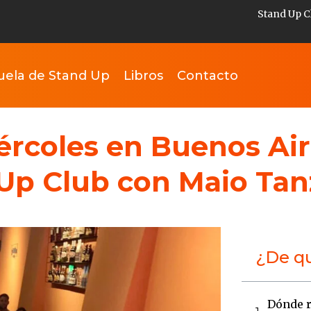
Stand Up C
uela de Stand Up
Libros
Contacto
ércoles en Buenos Ai
Up Club con Maio Tan
¿De qu
Dónde r