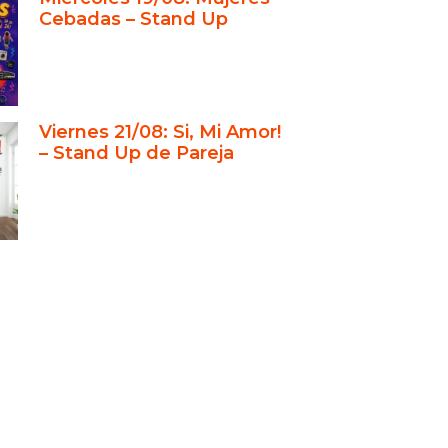
Cebadas – Stand Up
conexión entre aprender y
tar
 Manuales de Stand Up 1 y 2: teoría
ance de todos
Viernes 21/08: Si, Mi Amor!
 Open Mic como laboratorio de
– Stand Up de Pareja
dizaje
sos para todas las edades y
es
 espectador a comediante: un
o posible
importancia de los cursos de stand
 Buenos Aires
uales de Stand Up: teoría clara
todos
 Open Mic como entrenamiento