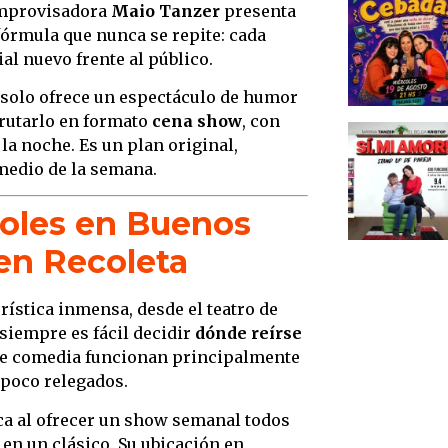
 improvisadora
Maio Tanzer
presenta
1. La 
fórmula que nunca se repite: cada
disfru
l nuevo frente al público.
2. Los
 solo ofrece un espectáculo de humor
al alc
frutarlo en formato
cena show
, con
3. El
a noche. Es un plan original,
apren
 medio de la semana.
4. Cur
perfil
coles en Buenos
5. De
 en Recoleta
camin
1. La 
ística inmensa, desde el teatro de
up en
siempre es fácil decidir
dónde reírse
de comedia funcionan principalmente
2. Man
 poco relegados.
para 
3. El
ca al ofrecer un show semanal todos
real
 en un clásico. Su ubicación en