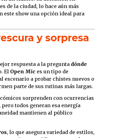
es de la ciudad, lo hace aún más
4. Cur
en este show una opción ideal para
5. De 
escen
6. La
rescura y sorpresa
Bueno
7. El
8. Ma
mejor respuesta a la pregunta
dónde
poder
. El
Open Mic
es un tipo de
al escenario a probar chistes nuevos o
rmen parte de sus rutinas más largas.
os cómicos sorprenden con ocurrencias
o, pero todos generan esa energía
taneidad mantienen al público
vos
, lo que asegura variedad de estilos,