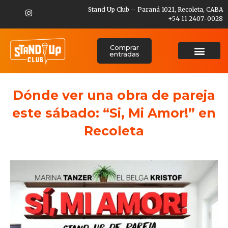
Stand Up Club – Paraná 1021, Recoleta, CABA
+54 11 2407-0028
Comprar
entradas
Dónde ver una obra de pareja
este sábado: “Si, Mi Amor!” en
Recoleta