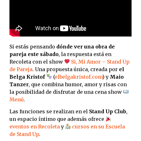
Si estás pensando
dónde ver una obra de
pareja este sábado
, la respuesta está en
Recoleta con el show
Si, Mi Amor – Stand Up
de Pareja
. Una propuesta única, creada por
el
Belga Kristof
(
elbelgakristof.com
) y
Maio
Tanzer
, que combina humor, amor y risas con
la posibilidad de disfrutar de una cena show
Menú
.
Las funciones se realizan en el
Stand Up Club
,
un espacio íntimo que además ofrece
eventos en Recoleta
y
cursos en su Escuela
de Stand Up
.