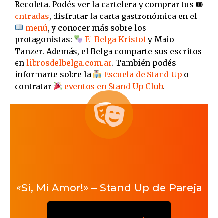
Recoleta. Podés ver la cartelera y comprar tus 🎟
entradas
, disfrutar la carta gastronómica en el
menú
, y conocer más sobre los
protagonistas:
El Belga Kristof
y Maio
Tanzer. Además, el Belga comparte sus escritos
en
librosdelbelga.com.ar
. También podés
informarte sobre la
Escuela de Stand Up
o
contratar
eventos en Stand Up Club
.
«Si, Mi Amor!» – Stand Up de Pareja