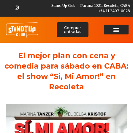
Stand Up Club – Paraná 1021, Recoleta, CABA
+54 11 2407-0028
Comprar
entradas
El mejor plan con cena y
comedia para sábado en CABA:
el show “Si, Mi Amor!” en
Recoleta