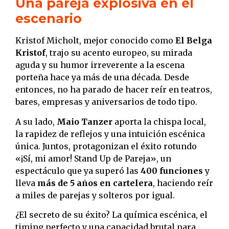
Una pareja explosiva en el
escenario
Kristof Micholt, mejor conocido como
El Belga
Kristof
, trajo su acento europeo, su mirada
aguda y su humor irreverente a la escena
porteña hace ya más de una década. Desde
entonces, no ha parado de hacer reír en teatros,
bares, empresas y aniversarios de todo tipo.
A su lado,
Maio Tanzer
aporta la chispa local,
la rapidez de reflejos y una intuición escénica
única. Juntos, protagonizan el éxito rotundo
«¡Sí, mi amor! Stand Up de Pareja», un
espectáculo que ya superó las
400 funciones
y
lleva
más de 5 años en cartelera
, haciendo reír
a miles de parejas y solteros por igual.
¿El secreto de su éxito? La química escénica, el
timing perfecto y una capacidad brutal para