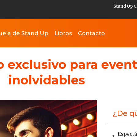
Stand Up C
uela de Stand Up
Libros
Contacto
 exclusivo para event
inolvidables
¿De qu
Espectá