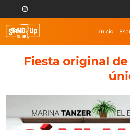
Inicio
Esc
Fiesta original 
úni