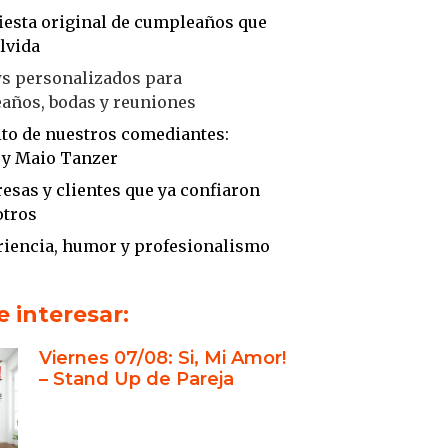
fiesta original de cumpleaños que
lvida
ws personalizados para
años, bodas y reuniones
xito de nuestros comediantes:
 y Maio Tanzer
esas y clientes que ya confiaron
otros
riencia, humor y profesionalismo
 evento
referentes del stand up en
 interesar:
ina
Viernes 07/08: Si, Mi Amor!
 dupla que transforma eventos
– Stand Up de Pareja
es
riencia en eventos empresariales
éxito de “Sí, Mi Amor! Stand Up de