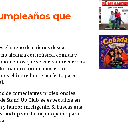
1. El d
de cu
 cumpleaños que
2. El
inolv
3. Sta
celebr
s el sueño de quienes desean
4. Cóm
a no alcanza con música, comida y
cumpl
s, momentos que se vuelvan recuerdos
5. Em
sformar un cumpleaños en un
nosot
 es el ingrediente perfecto para
6. Tip
l.
cumpl
ipo de comediantes profesionales
7. El 
de Stand Up Club, se especializa en
Concl
 y humor inteligente. Si buscás una
 stand up son la mejor opción para
va.