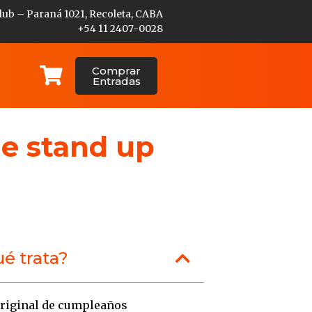
lub – Paraná 1021, Recoleta, CABA
+54 11 2407-0028
Comprar
Entradas
de stand up
é trata?
original de cumpleaños