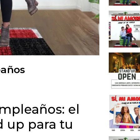
Pareja
5. Pro
presen
Concl
1. El 
origin
2. Sta
eaños
ideal
3. Pre
Club
4. Una
tu eve
umpleaños: el
5. Ris
 up para tu
inolvi
Concl