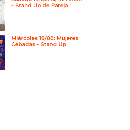
esafío de lograr una fiesta original
– Stand Up de Pareja
mpleaños
 humor como motor de recuerdos
idables
nd Up Club: especialistas en
Miércoles 19/08: Mujeres
aciones únicas
Cebadas – Stand Up
o organizar tu fiesta original de
eaños en Stand Up Club
presas que ya confiaron en
ros
s para lograr una fiesta de
eaños inolvidable
valor de los recuerdos compartidos
usión