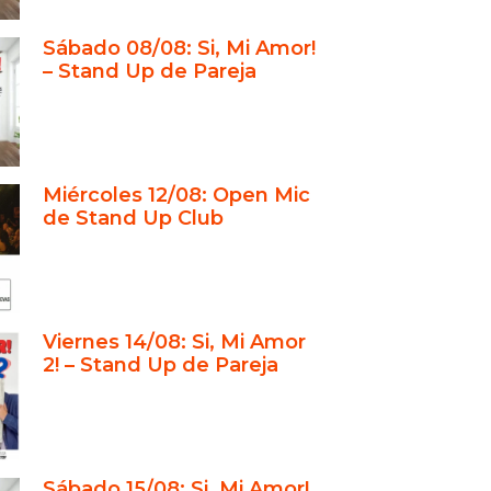
”
Sábado 08/08: Si, Mi Amor!
fesionalismo y pasión en cada
– Stand Up de Pareja
tación
usión
lugar perfecto para una fiesta
al de cumpleaños
Miércoles 12/08: Open Mic
nd up y cena show: la combinación
de Stand Up Club
stigio y trayectoria del Stand Up
 experiencia personalizada para
Viernes 14/08: Si, Mi Amor
2! – Stand Up de Pareja
nto
as, intimidad y recuerdos
dables
usión
Sábado 15/08: Si, Mi Amor!