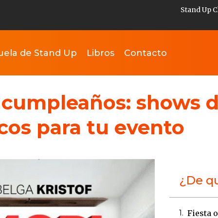
Stand Up C
uela de Stand Up
Libros
Contacto
de cumpleaños: shows 
cos para tu evento
¿De qu
Fiesta 