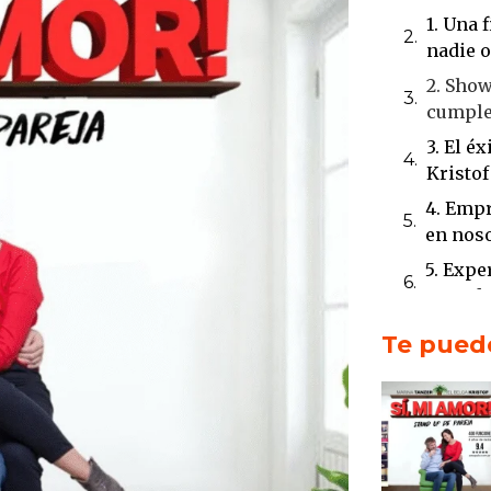
1. Una 
nadie o
2. Sho
cumple
3. El é
Kristof
4. Empr
en nos
5. Expe
en cada
1. Dos 
Te puede
Argent
2. Una
social
3. Expe
4. El 