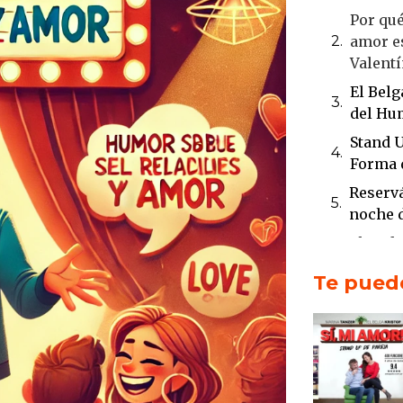
Por qué
amor es
Valent
El Belg
del Hu
Stand U
Forma 
Reservá
noche d
El pode
amor e
Te puede
Stand U
relacio
El sho
400 fu
El ambi