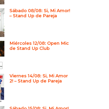
ué elegir Stand Up Club para una
Sábado 08/08: Si, Mi Amor!
– Stand Up de Pareja
reservar tu entrada para Stand Up
sión: Risas, amor y una noche
dable en Stand Up Club
Miércoles 12/08: Open Mic
ga Kristof: Un belga que entiende
de Stand Up Club
r (y sus complicaciones)
anzer: Una mirada afilada al
 sus desastres
or: Un show que triunfa con el
Viernes 14/08: Si, Mi Amor
sobre relaciones y amor
2! – Stand Up de Pareja
é el humor sobre relaciones y
unciona tan bien en el stand-up
Up Club: El mejor escenario para
el amor
Sábado 15/08: Si, Mi Amor!