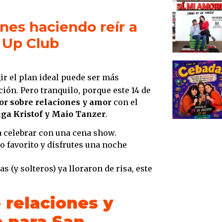
¿Por q
amigo
nes haciendo reír a
Reserv
d Up Club
agote
ir el plan ideal puede ser más
ión. Pero tranquilo, porque este 14 de
r sobre relaciones y amor
con el
lga Kristof y Maio Tanzer
.
ra celebrar con una cena show.
to favorito y disfrutes una noche
s (y solteros) ya lloraron de risa, este
 relaciones y
o para San