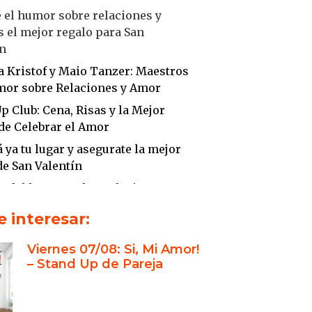
 el humor sobre relaciones y
 el mejor regalo para San
ín
a Kristof y Maio Tanzer: Maestros
mor sobre Relaciones y Amor
p Club: Cena, Risas y la Mejor
de Celebrar el Amor
 ya tu lugar y asegurate la mejor
e San Valentín
r del humor sobre relaciones y
n la comedia
 interesar:
p Club: Donde el humor sobre
nes y amor cobra vida
Viernes 07/08: Si, Mi Amor!
– Stand Up de Pareja
w “Sí, Amor”: Riendo del amor con
nciones cumplidas
ente único de Stand Up Club