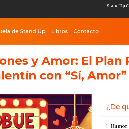
Stand Up C
uela de Stand Up
Libros
Contacto
nes y Amor: El Plan 
lentín con “Sí, Amor”
¿De qu
Humor s