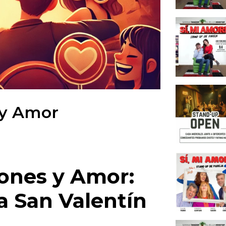
¿Por q
cita?
¿Cómo 
Club?
Conclu
inolvi
El Bel
 y Amor
el amo
Maio T
amor y
Sí, Am
humor 
ones y Amor:
Por qu
amor f
a San Valentín
Stand 
reír d