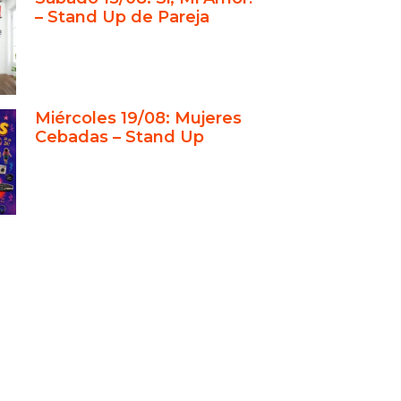
– Stand Up de Pareja
ué ver “Sí, Amor” con tu pareja o
s?
á tus entradas antes de que se
n
Miércoles 19/08: Mujeres
Cebadas – Stand Up