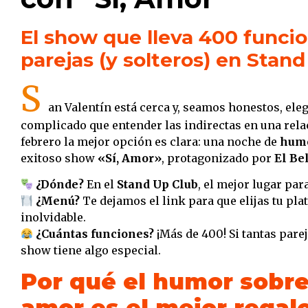
El show que lleva 400 funcio
parejas (y solteros) en Stan
S
an Valentín está cerca y, seamos honestos, eleg
complicado que entender las indirectas en una relac
febrero la mejor opción es clara: una noche de
humo
exitoso show
«Sí, Amor»
, protagonizado por
El Be
¿Dónde?
En el
Stand Up Club
, el mejor lugar pa
¿Menú?
Te dejamos el link para que elijas tu pla
inolvidable.
¿Cuántas funciones?
¡Más de 400! Si tantas pareja
show tiene algo especial.
Por qué el humor sobre
amor es el mejor regal