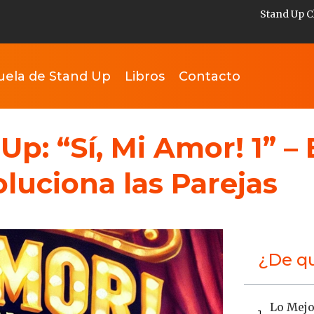
Stand Up C
uela de Stand Up
Libros
Contacto
Up: “Sí, Mi Amor! 1” –
luciona las Parejas
¿De qu
Lo Mejo