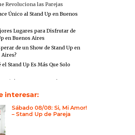
e Revoluciona las Parejas
ace Único al Stand Up en Buenos
ores Lugares para Disfrutar de
Up en Buenos Aires
sperar de un Show de Stand Up en
 Aires?
 el Stand Up Es Más Que Solo
cesitás para Ser Parte de Lo
en Stand Up Buenos Aires?
 interesar:
comendación Especial: El Belga
Sábado 08/08: Si, Mi Amor!
– Stand Up de Pareja
omprar Entradas para Lo Mejor
nd Up Buenos Aires
sión