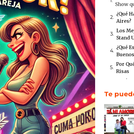
Show qu
¿Qué H
Aires?
Los Mej
Stand 
¿Qué E
Buenos
Por Qué
Risas
¿Qué Ne
Mejor 
Te puede
Una Re
Kristof
Cómo C
en Sta
Conclu