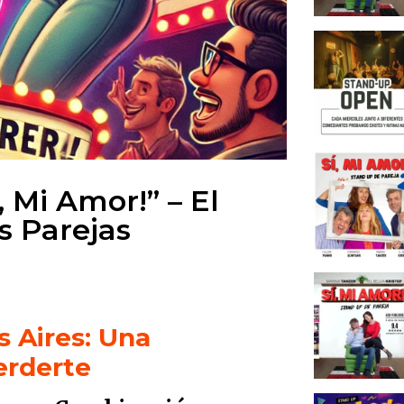
Stand 
Stand
¿Qué H
¿Por Q
Mejor 
¿Cómo 
Up Clu
, Mi Amor!” – El
Lo Mej
s Parejas
Exper
Stand 
Up en 
Un Lla
Concl
 Aires: Una
erderte