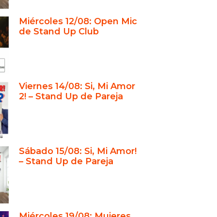
Up Club: Donde Nace Lo Mejor en
Miércoles 12/08: Open Mic
 Up Buenos Aires
de Stand Up Club
ace al Stand Up Club Especial?
ué el Stand Up Club Representa Lo
en Stand Up Buenos Aires?
Participar de la Magia del Stand
Viernes 14/08: Si, Mi Amor
b?
2! – Stand Up de Pareja
or en Stand Up Buenos Aires: Una
iencia Completa
Up Club y la Evolución del Stand
Buenos Aires
Sábado 15/08: Si, Mi Amor!
– Stand Up de Pareja
mado a la Acción
usión
Miércoles 19/08: Mujeres