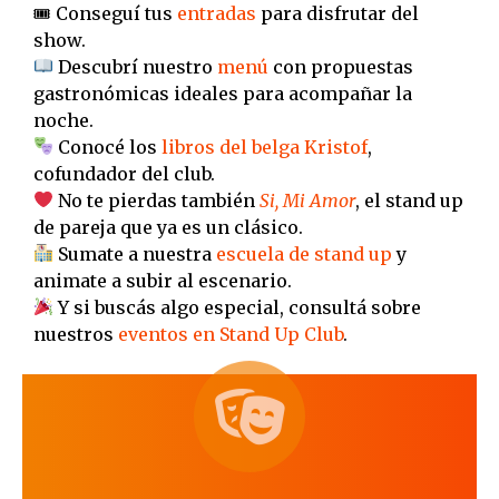
🎟 Conseguí tus
entradas
para disfrutar del
show.
Descubrí nuestro
menú
con propuestas
gastronómicas ideales para acompañar la
noche.
Conocé los
libros del belga Kristof
,
cofundador del club.
No te pierdas también
Si, Mi Amor
, el stand up
de pareja que ya es un clásico.
Sumate a nuestra
escuela de stand up
y
animate a subir al escenario.
Y si buscás algo especial, consultá sobre
nuestros
eventos en Stand Up Club
.