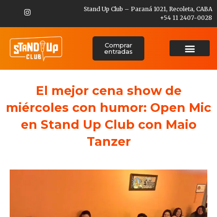
Stand Up Club – Paraná 1021, Recoleta, CABA
+54 11 2407-0028
Comprar
entradas
El mejor cena show de
miércoles con humor: Open Mic
en Stand Up Club con Maio
Tanzer