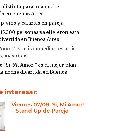
 distinto para una noche
da en Buenos Aires
p, vino y catarsis en pareja
15.000 personas ya eligieron esta
divertida en Buenos Aires
 Amor!” 2: más comediantes, más
, más risas
é “Si, Mi Amor!” es el mejor plan
a noche divertida en Buenos
 más sobre el equipo detrás del
 interesar:
Viernes 07/08: Si, Mi Amor!
sión: una noche divertida en
– Stand Up de Pareja
Aires se escribe con “Sí, Mi
s una noche divertida en Buenos