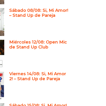
Este show es un golazo
Sábado 08/08: Si, Mi Amor!
or a la comedia (y viceversa)
– Stand Up de Pareja
w que rompió el molde
lá de “Si, Mi Amor!”:
ciones para todos los gustos
que transforma: del escenario al
Miércoles 12/08: Open Mic
de Stand Up Club
pla que redefinió la noche
ida en Buenos Aires
la chica con risas gigantes
how: risas con sabor
Viernes 14/08: Si, Mi Amor
2! – Stand Up de Pareja
ar de “Si, Mi Amor!” y otras joyas
umor
, escuela y formación: donde
los nuevos talentos
Sábado 15/08: Si, Mi Amor!