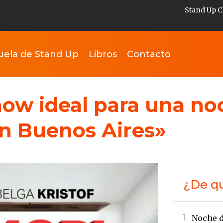
Stand Up C
uela de Stand Up
Libros
Contacto
show ideal para una no
n Buenos Aires»
¿De qu
Noche d