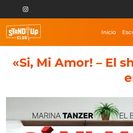
Inicio
Esc
«Si, Mi Amor! – El 
e