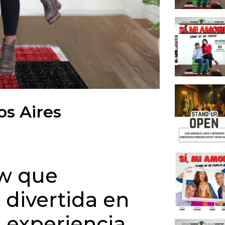
Aires? 
Del am
Un sho
Más al
produc
Humor 
aula
os Aires
Una du
divert
Una sa
Cena s
ow que
El hog
del h
 divertida en
Cursos
nacen 
 experiencia