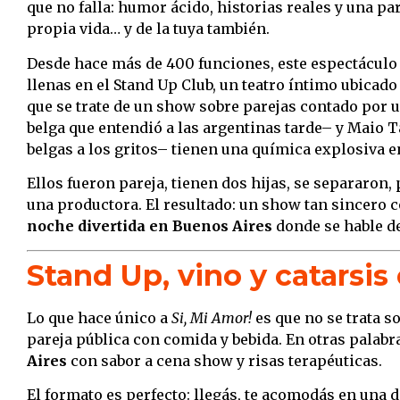
que no falla: humor ácido, historias reales y una pa
propia vida… y de la tuya también.
Desde hace más de 400 funciones, este espectáculo v
llenas en el Stand Up Club, un teatro íntimo ubicado
que se trate de un show sobre parejas contado por u
belga que entendió a las argentinas tarde– y Maio T
belgas a los gritos– tienen una química explosiva e
Ellos fueron pareja, tienen dos hijas, se separaron
una productora. El resultado: un show tan sincero co
noche divertida en Buenos Aires
donde se hable del
Stand Up, vino y catarsis
Lo que hace único a
Si, Mi Amor!
es que no se trata so
pareja pública con comida y bebida. En otras palabr
Aires
con sabor a cena show y risas terapéuticas.
El formato es perfecto: llegás, te acomodás en una 