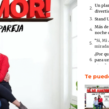
Un plan
diverti
Stand U
Más de 
noche 
“Si, Mi
miradas
¿Por qu
para un
Aires?
Un poco
Te puede
show
Conclu
Buenos 
Amor”
¿Buscá