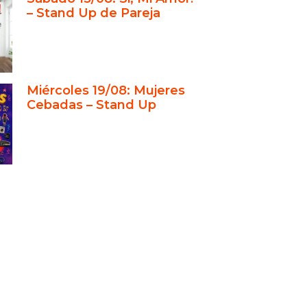
s privados y familiares: comedia
– Stand Up de Pareja
ida
usión: un faro de comedia en el
ón de Recoleta
Miércoles 19/08: Mujeres
Cebadas – Stand Up