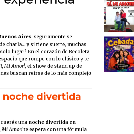
Evento
a med
Concl
coraz
Buenos Aires
, seguramente se
de charla… y si tiene suerte, muchas
 solo lugar? En el corazón de Recoleta,
 espacio que rompe con lo clásico y te
Si, Mi Amor!
, el show de stand up de
enes buscan reírse de lo más complejo
a noche divertida
si querés una
noche divertida en
, Mi Amor!
te espera con una fórmula