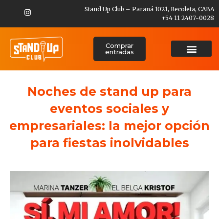
Stand Up Club – Paraná 1021, Recoleta, CABA
+54 11 2407-0028
Comprar
entradas
Noches de stand up para
eventos sociales y
empresariales: la mejor opción
para fiestas inolvidables