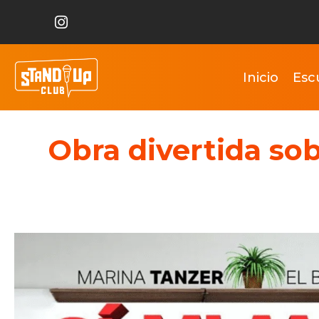
Inicio
Esc
Obra divertida so