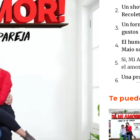
Un sho
Recole
Un for
gustos
El humo
Maio so
Si, Mi 
el amor
Una pro
comedi
Una his
Te puede
humor 
El Belg
sello 
Maio Ta
compli