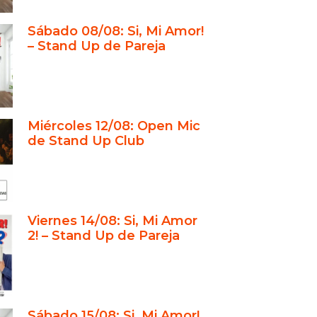
 Amor! y su secuela: dos
Sábado 08/08: Si, Mi Amor!
stas diferentes
– Stand Up de Pareja
lá del escenario: productores y
tes del stand up
acio íntimo en Recoleta para
tar del humor
Miércoles 12/08: Open Mic
gen de un club de comedia pionero
de Stand Up Club
how: una experiencia completa
 y formación en stand up
erente en eventos y espectáculos
odos
Viernes 14/08: Si, Mi Amor
2! – Stand Up de Pareja
ar íntimo en Recoleta para reír y
rtir
toria detrás del Stand Up Club
show: mucho más que un
Sábado 15/08: Si, Mi Amor!