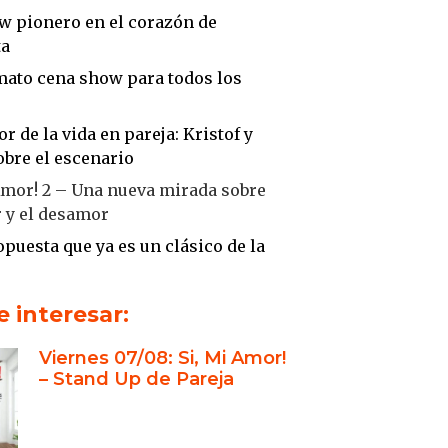
w pionero en el corazón de
ta
mato cena show para todos los
r de la vida en pareja: Kristof y
bre el escenario
Amor! 2 – Una nueva mirada sobre
 y el desamor
puesta que ya es un clásico de la
a porteña
toria de amor, separación y
 interesar:
compartido
Viernes 07/08: Si, Mi Amor!
a Kristof: un comediante con
– Stand Up de Pareja
propio
nzer: frescura, picardía y
cidad