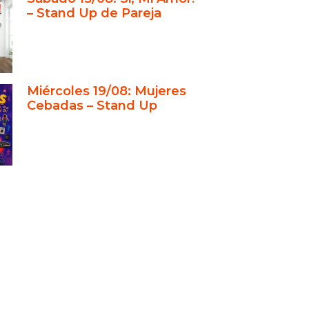
áculo
– Stand Up de Pareja
s y formación en stand up
s y funciones especiales
usión: un clásico porteño que
 creciendo
Miércoles 19/08: Mujeres
Cebadas – Stand Up