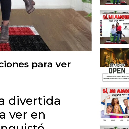
Si, Mi
propue
Más al
referen
Un esp
disfru
El ori
ciones para ver
Cena s
Cursos
Un ref
para t
a divertida
Un lug
compa
a ver en
La his
Cena 
onquistó