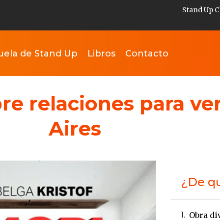
Stand Up C
uela de Stand Up
Libros
Contacto
bre relaciones para v
Aires
¿De qu
Obra di