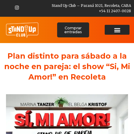
Stand Up Club – Paraná 1021, Recoleta, CABA
+54 11 2407-0028
Comprar
entradas
Plan distinto para sábado a la
noche en pareja: el show “Si, Mi
Amor!” en Recoleta