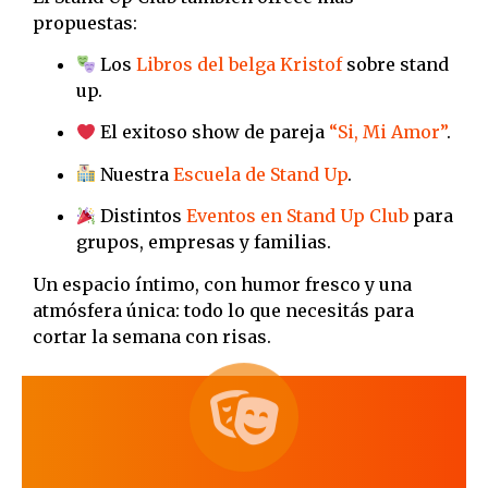
propuestas:
Los
Libros del belga Kristof
sobre stand
up.
El exitoso show de pareja
“Si, Mi Amor”
.
Nuestra
Escuela de Stand Up
.
Distintos
Eventos en Stand Up Club
para
grupos, empresas y familias.
Un espacio íntimo, con humor fresco y una
atmósfera única: todo lo que necesitás para
cortar la semana con risas.