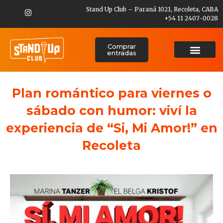
Stand Up Club – Paraná 1021, Recoleta, CABA
+54 11 2407-0028
Comprar
entradas
Plan romántico para viernes o
sábado con humor: viví la
experiencia de “Si, Mi Amor!” en
Recoleta