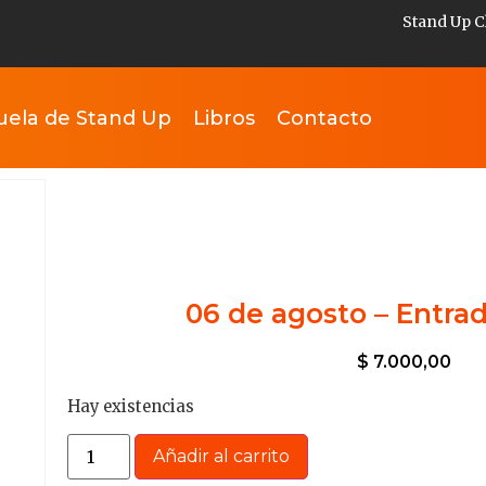
Stand Up C
uela de Stand Up
Libros
Contacto
06 de agosto – Entra
$
7.000,00
Hay existencias
Añadir al carrito