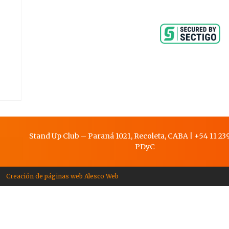
Stand Up Club – Paraná 1021, Recoleta, CABA
|
+54 11 239
PDy
C
Creación de páginas web Alesco Web