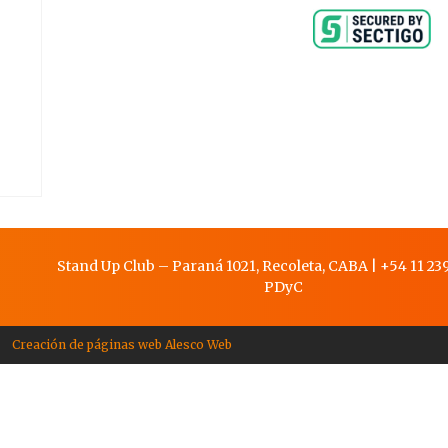
Stand Up Club – Paraná 1021, Recoleta, CABA
|
+54 11 239
PDy
C
Creación de páginas web Alesco Web