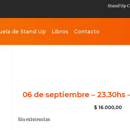
Stand Up C
uela de Stand Up
Libros
Contacto
06 de septiembre – 23.30hs 
$
16.000,00
Sin existencias