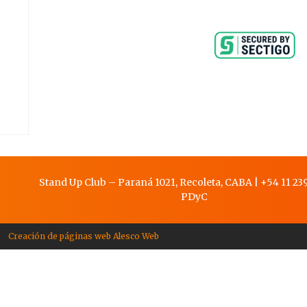
Stand Up Club – Paraná 1021, Recoleta, CABA
|
+54 11 239
PDy
C
Creación de páginas web Alesco Web