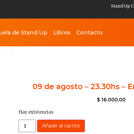
Stand Up C
uela de Stand Up
Libros
Contacto
09 de agosto – 23.30hs – 
$
16.000,00
Hay existencias
Añadir al carrito