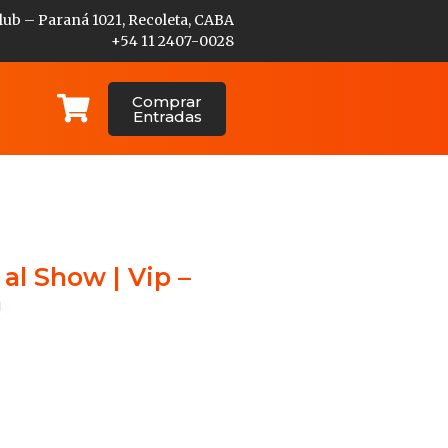
lub – Paraná 1021, Recoleta, CABA
+54 11 2407-0028
Comprar
Entradas
al Show | Vip –
a