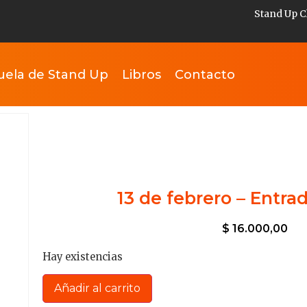
Stand Up C
uela de Stand Up
Libros
Contacto
13 de febrero – Entra
$
16.000,00
Hay existencias
Añadir al carrito