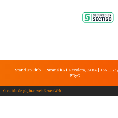
Stand Up Club – Paraná 1021, Recoleta, CABA
|
+54 11 239
PDy
C
Creación de páginas web Alesco Web