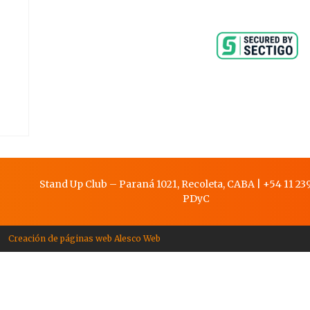
Stand Up Club – Paraná 1021, Recoleta, CABA
|
+54 11 239
PDy
C
Creación de páginas web Alesco Web