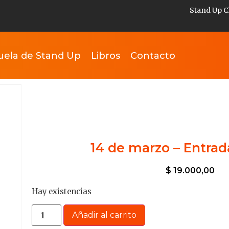
Stand Up C
uela de Stand Up
Libros
Contacto
14 de marzo – Entrad
$
19.000,00
Hay existencias
Añadir al carrito