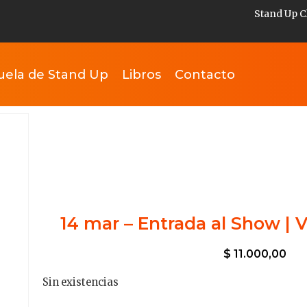
Stand Up C
uela de Stand Up
Libros
Contacto
14 mar – Entrada al Show | V
$
11.000,00
Sin existencias