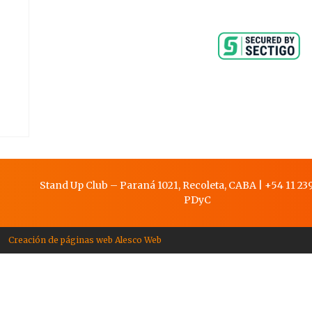
Stand Up Club – Paraná 1021, Recoleta, CABA
|
+54 11 239
PDy
C
Creación de páginas web Alesco Web