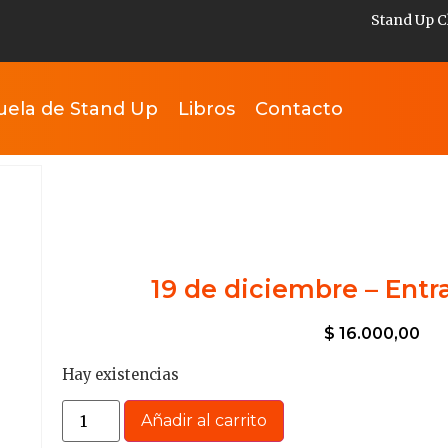
Stand Up C
uela de Stand Up
Libros
Contacto
19 de diciembre – Entr
$
16.000,00
Hay existencias
Añadir al carrito