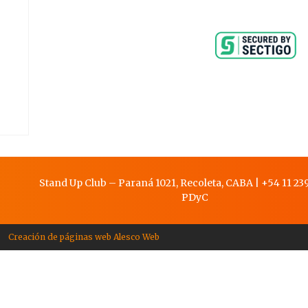
Stand Up Club – Paraná 1021, Recoleta, CABA
|
+54 11 239
PDy
C
Creación de páginas web Alesco Web