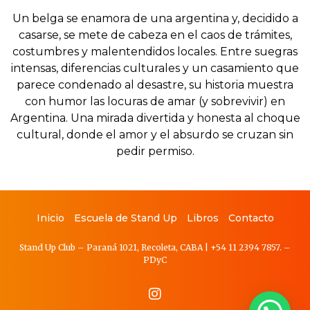
Un belga se enamora de una argentina y, decidido a
casarse, se mete de cabeza en el caos de trámites,
costumbres y malentendidos locales. Entre suegras
intensas, diferencias culturales y un casamiento que
parece condenado al desastre, su historia muestra
con humor las locuras de amar (y sobrevivir) en
Argentina. Una mirada divertida y honesta al choque
cultural, donde el amor y el absurdo se cruzan sin
pedir permiso.
Inicio
Escuela de Stand Up
Libros
Contacto
Stand Up Club – Paraná 1021, Recoleta, CABA
|
+54 11 2394 7857.
–
PDy
C