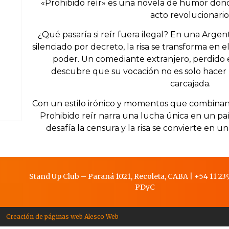
«Prohibido reír» es una novela de humor donde
acto revolucionario
¿Qué pasaría si reír fuera ilegal? En una Arge
silenciado por decreto, la risa se transforma en 
poder. Un comediante extranjero, perdido e
descubre que su vocación no es solo hacer re
carcajada.
Con un estilo irónico y momentos que combinan 
Prohibido reír narra una lucha única en un pa
desafía la censura y la risa se convierte en u
Stand Up Club – Paraná 1021, Recoleta, CABA
|
+54 11 239
PDy
C
Creación de páginas web Alesco Web