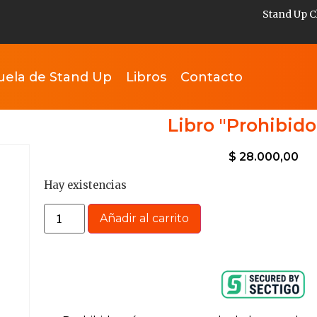
Stand Up C
uela de Stand Up
Libros
Contacto
Libro "Prohibido 
$
28.000,00
Hay existencias
Añadir al carrito