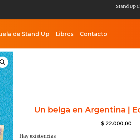
Stand Up C
uela de Stand Up
Libros
Contacto
Un belga en Argentina | E
$
22.000,00
Hay existencias