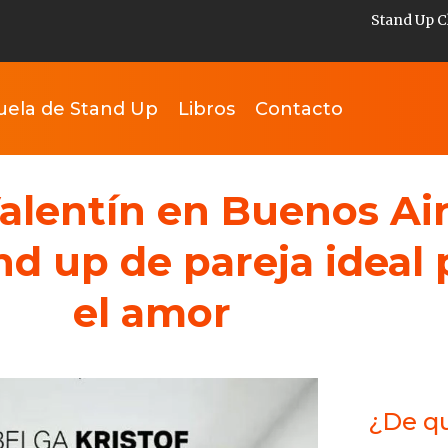
Stand Up C
uela de Stand Up
Libros
Contacto
alentín en Buenos Air
and up de pareja ideal
el amor
¿De qu