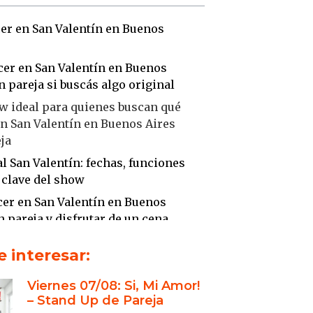
er en San Valentín en Buenos
cer en San Valentín en Buenos
n pareja si buscás algo original
w ideal para quienes buscan qué
n San Valentín en Buenos Aires
ja
l San Valentín: fechas, funciones
 clave del show
er en San Valentín en Buenos
n pareja y disfrutar de un cena
 interesar:
e pareja: reírse del amor, la
ncia y las relaciones
Viernes 07/08: Si, Mi Amor!
ediantes: experiencia, química y
– Stand Up de Pareja