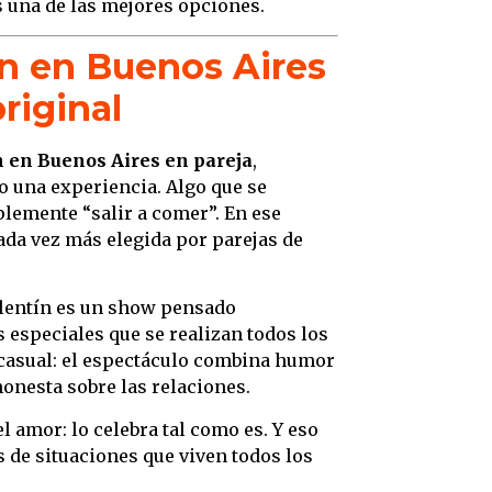
s una de las mejores opciones.
exper
Forma
ín en Buenos Aires
reírse
riginal
Presti
adulto
n en Buenos Aires en pareja
,
Curso
o una experiencia. Algo que se
comedi
lemente “salir a comer”. En ese
Ubicac
ada vez más elegida por parejas de
Por qu
Valen
Valentín es un show pensado
s especiales que se realizan todos los
Un lu
 casual: el espectáculo combina humor
exper
honesta sobre las relaciones.
Stand 
a qué
l amor: lo celebra tal como es. Y eso
Aires 
s de situaciones que viven todos los