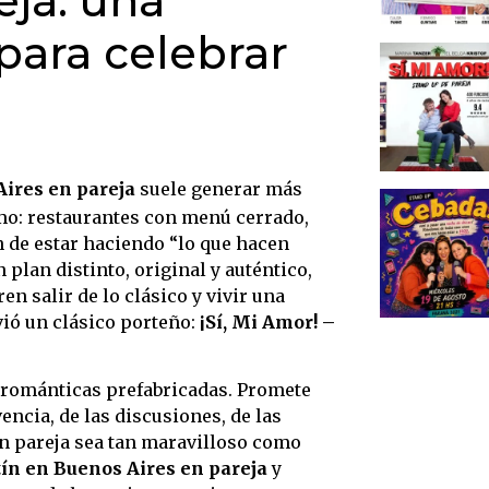
eja: una
El nac
 para celebrar
conso
Químic
conect
Aporte
públic
Aires en pareja
suele generar más
Por qu
mo: restaurantes con menú cerrado,
hacer 
n de estar haciendo “lo que hacen
en par
plan distinto, original y auténtico,
en salir de lo clásico y vivir una
Humor 
vió un clásico porteño:
¡Sí, Mi Amor! –
recue
Una d
parej
 románticas prefabricadas. Promete
encia, de las discusiones, de las
El clu
en pareja sea tan maravilloso como
Bueno
ín en Buenos Aires en pareja
y
Capac