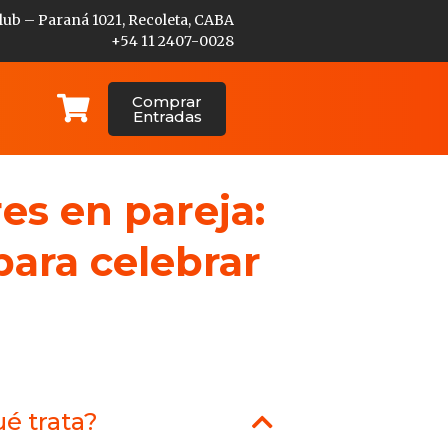
lub – Paraná 1021, Recoleta, CABA
+54 11 2407-0028
Comprar
Entradas
es en pareja:
 para celebrar
é trata?