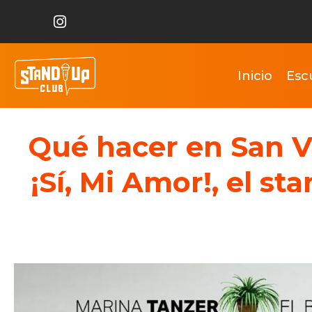
Inicio
Esc
Qué hacer en San V
¡Sí, Mi Amor!, el st