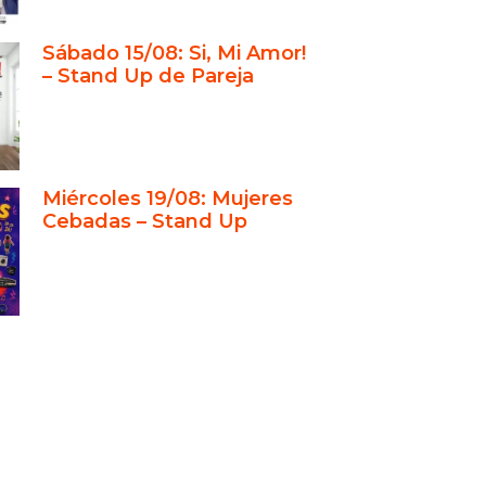
imiento de ¡Sí, Mi Amor! y su
Sábado 15/08: Si, Mi Amor!
lidación como fenómeno
– Stand Up de Pareja
a escénica y humor de pareja que
a con el público
 a espectáculos innovadores y
os diversos
Miércoles 19/08: Mujeres
é Fernando y Maio redefinen qué
Cebadas – Stand Up
en San Valentín en Buenos Aires
eja
que fortalece vínculos y crea
rdos compartidos
upla clave en la comedia de
a en Buenos Aires
b de comedia de referencia en
s Aires
idad limitada e intimidad: una