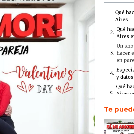
Qué hac
Aires
Qué ha
Aires e
Un sho
hacer e
en pare
Especia
y datos
Qué hac
Aires e
show
Te puede
Humor d
convive
Los com