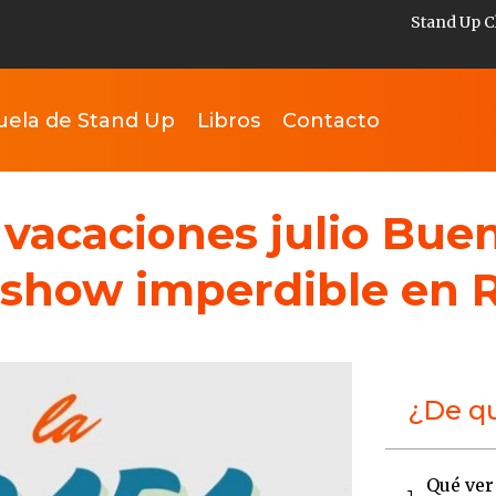
Stand Up C
uela de Stand Up
Libros
Contacto
vacaciones julio Buen
n show imperdible en 
¿De qu
Qué ver