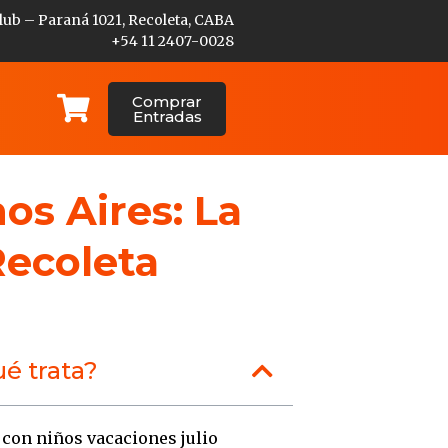
lub – Paraná 1021, Recoleta, CABA
+54 11 2407-0028
Comprar
Entradas
os Aires: La
Recoleta
é trata?
 con niños vacaciones julio