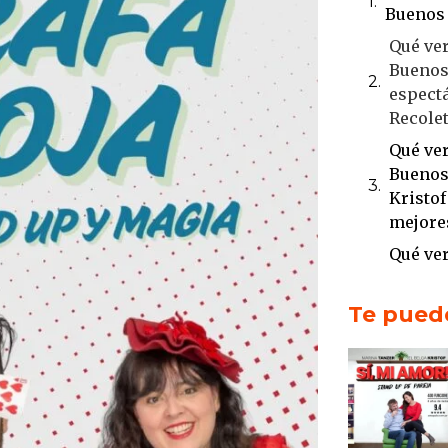
Buenos 
Qué ver
Buenos 
espectá
Recole
Qué ver
Buenos 
Kristof
mejore
Qué ver
Buenos 
Up Clu
Te puede