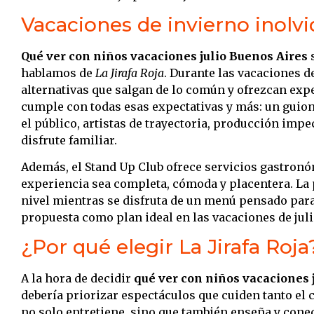
Vacaciones de invierno inolv
Qué ver con niños vacaciones julio Buenos Aires
s
hablamos de
La Jirafa Roja
. Durante las vacaciones d
alternativas que salgan de lo común y ofrezcan ex
cumple con todas esas expectativas y más: un guio
el público, artistas de trayectoria, producción impe
disfrute familiar.
Además, el Stand Up Club ofrece servicios gastronó
experiencia sea completa, cómoda y placentera. La 
nivel mientras se disfruta de un menú pensado para
propuesta como plan ideal en las vacaciones de juli
¿Por qué elegir La Jirafa Roja
A la hora de decidir
qué ver con niños vacaciones 
debería priorizar espectáculos que cuiden tanto el
no solo entretiene, sino que también enseña y conect