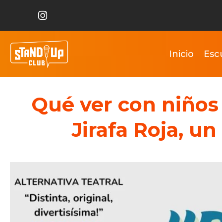
Inicio
Esc
Qué ver con niños 
Jirafa Roja, u