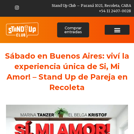
Stand Up Club – Paraná 1021, Recoleta, CABA
+54 11 2407-0028
Comprar
entradas
Sábado en Buenos Aires: viví la
experiencia única de Si, Mi
Amor! – Stand Up de Pareja en
Recoleta