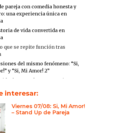
de pareja con comedia honesta y
tro: una experiencia única en
ta
toria de vida convertida en
ia
o que se repite función tras
n
rsiones del mismo fenómeno: “Si,
!” y “Si, Mi Amor! 2”
 ideal para reír y compartir
ión: una tradición de humor y
 interesar:
cidad
Viernes 07/08: Si, Mi Amor!
pla que nació del amor y sigue en
– Stand Up de Pareja
or
a Kristof: humor sin fronteras
anzer: una voz femenina en clave