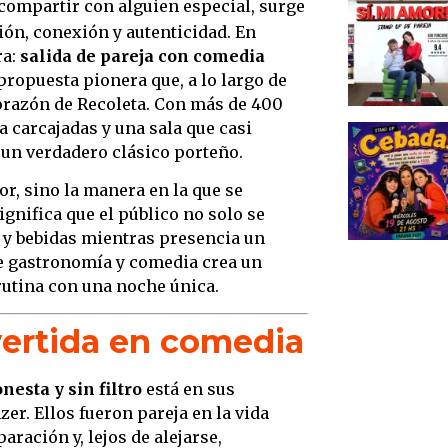
ompartir con alguien especial, surge
Un pl
ión, conexión y autenticidad. En
La mag
ra:
salida de pareja con comedia
Cena,
propuesta pionera que, a lo largo de
corazón de Recoleta. Con más de 400
De la 
a carcajadas y una sala que casi
compa
 un verdadero clásico porteño.
Un sh
or, sino la manera en la que se
Concl
significa que el público no solo se
Recol
a y bebidas mientras presencia un
e gastronomía y comedia crea un
rutina con una noche única.
vertida en comedia
esta y sin filtro
está en sus
er. Ellos fueron pareja en la vida
aración y, lejos de alejarse,