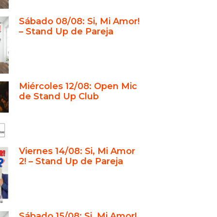
media
Sábado 08/08: Si, Mi Amor!
ación de un formato innovador
– Stand Up de Pareja
ado de risas y autenticidad
usión
acio íntimo para vivir la risa de
Miércoles 12/08: Open Mic
de Stand Up Club
enario para propuestas
ales
 y formación: la Escuela de Stand
Viernes 14/08: Si, Mi Amor
s para todos los públicos
2! – Stand Up de Pareja
ayectoria marcada por el
gio
sión: el hogar de la comedia
ica
Sábado 15/08: Si, Mi Amor!