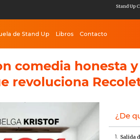
Stand Up C
uela de Stand Up
Libros
Contacto
on comedia honesta y si
e revoluciona Recole
¿De qu
Salida 