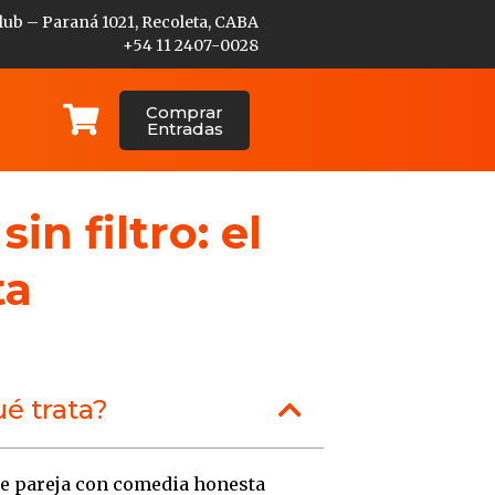
lub – Paraná 1021, Recoleta, CABA
+54 11 2407-0028
Comprar
Entradas
n filtro: el
ta
é trata?
de pareja con comedia honesta