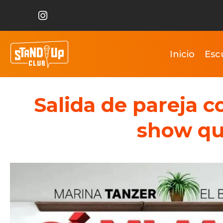
Inicio
Esc
Salida de pareja c
show qu