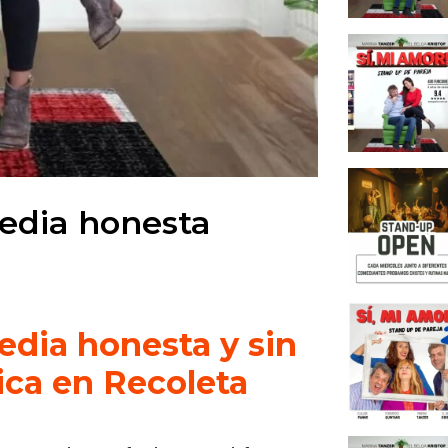
de co
La cre
Un leg
Concl
Un esp
cerca
Un esc
media honesta
origin
Cursos
Up
Evento
edia honesta y sin
Una tr
nica en Recoleta
presti
Conclu
autént