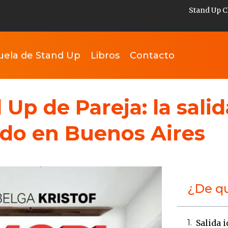
Stand Up C
uela de Stand Up
Libros
Contacto
 Up de Pareja: la salid
do en Buenos Aires
¿De qu
Salida 