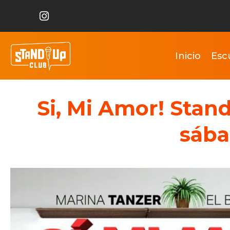
Inicio
Esc
Si, Mi Amor! Stand
sába