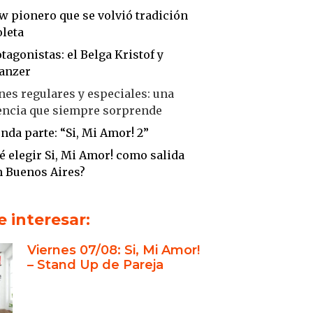
 pionero que se volvió tradición
oleta
tagonistas: el Belga Kristof y
anzer
es regulares y especiales: una
encia que siempre sorprende
nda parte: “Si, Mi Amor! 2”
é elegir Si, Mi Amor! como salida
n Buenos Aires?
sión: una noche de humor que se
 recuerdo
 interesar:
storia personal transformada en
Viernes 07/08: Si, Mi Amor!
ia
– Stand Up de Pareja
ión en el stand up: del club al
ito
hows, una misma esencia