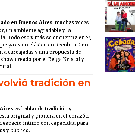
Si, Mi
la vid
ábado en Buenos Aires
, muchas veces
Stand 
, un ambiente agradable y la
Recol
lia. Todo eso y más se encuentra en
Si,
Más al
que ya es un clásico en Recoleta. Con
Mi Am
n a carcajadas y una propuesta de
Fechas
 show creado por el Belga Kristof y
feria
tural.
Una e
olvió tradición en
públi
El leg
comed
Compa
 Aires
es hablar de tradición y
Bueno
ta original y pionera en el corazón
un espacio íntimo con capacidad para
Concl
as y público.
sigue