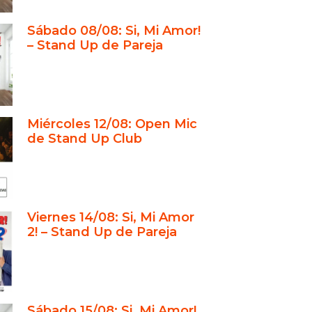
para todos los públicos
Sábado 08/08: Si, Mi Amor!
ado de Kristof y Maio en la
– Stand Up de Pareja
ia porteña
usión
acio íntimo con identidad propia
Miércoles 12/08: Open Mic
show: humor acompañado de
de Stand Up Club
 gastronomía
ar de “Si, Mi Amor!” y otros éxitos
a de comedia y eventos para
los públicos
Viernes 14/08: Si, Mi Amor
toria y prestigio en la comedia
2! – Stand Up de Pareja
ña
usión
rta cultural porteña: un mar de
nes
Sábado 15/08: Si, Mi Amor!