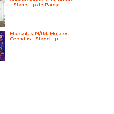
– Stand Up de Pareja
 Amor! – El humor como reflejo de
a en pareja
Up Club: el escenario perfecto en
eta
Miércoles 19/08: Mujeres
lá del show: la propuesta de Si,
Cebadas – Stand Up
or! 2
 especiales: San Valentín y
dos
xperiencia para todos los
cos
ado de Kristof y Maio en la
ia porteña
ración con otras salidas en
s Aires
usión: un clásico porteño que
 creciendo