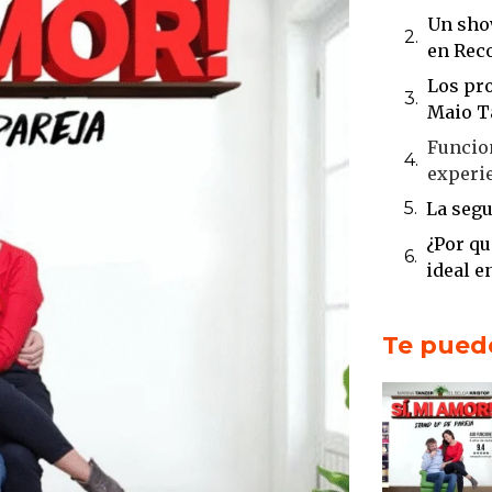
Un show
en Rec
Los pro
Maio T
Funcion
experi
La segu
¿Por qu
ideal e
Conclu
vuelve
Te puede
Una hi
comed
Innovac
gran éx
Dos s