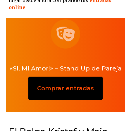
lugar desde ahora comprando tus
entradas
online
.
«Si, Mi Amor!» – Stand Up de Pareja
Comprar entradas