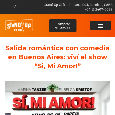
Stand Up Club – Paraná 1021, Recoleta, CABA
+54 11 2407-0028
Comprar
entradas
Salida romántica con comedia
en Buenos Aires: viví el show
“Si, Mi Amor!”