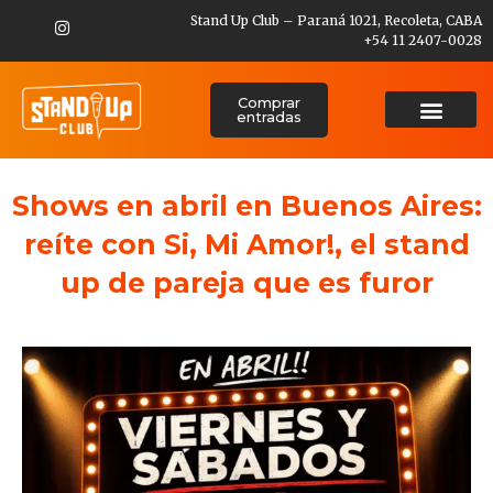
Stand Up Club – Paraná 1021, Recoleta, CABA
+54 11 2407-0028
Comprar
entradas
Shows en abril en Buenos Aires:
reíte con Si, Mi Amor!, el stand
up de pareja que es furor