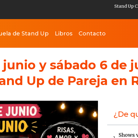
Stand Up C
uela de Stand Up
Libros
Contacto
junio y sábado 6 de jun
tand Up de Pareja en 
¿De qu
Shows v