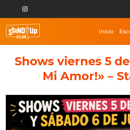
Inicio
Esc
Shows viernes 5 de 
Mi Amor!» – S