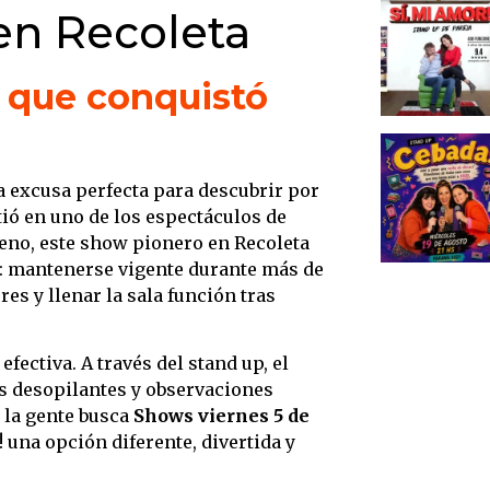
empres
en Recoleta
El clu
en un 
 que conquistó
a excusa perfecta para descubrir por
ió en uno de los espectáculos de
eno, este show pionero en Recoleta
: mantenerse vigente durante más de
s y llenar la sala función tras
ectiva. A través del stand up, el
as desopilantes y observaciones
o la gente busca
Shows viernes 5 de
! una opción diferente, divertida y