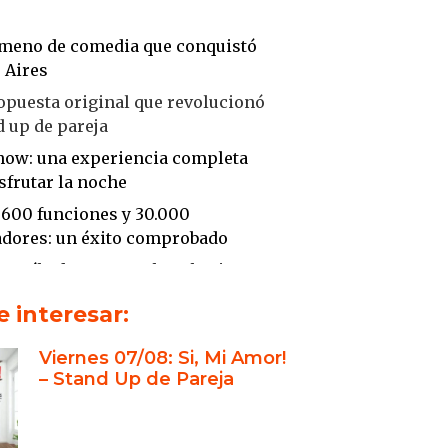
ómeno de comedia que conquistó
 Aires
opuesta original que revolucionó
d up de pareja
how: una experiencia completa
sfrutar la noche
 600 funciones y 30.000
adores: un éxito comprobado
 y sábados en Recoleta: la cita
a para reírse del amor
 interesar:
toria personal que se transformó
fenómeno de humor
Viernes 07/08: Si, Mi Amor!
– Stand Up de Pareja
a Kristof: humor internacional
razón argentino
nzer: creatividad, producción y