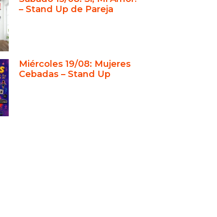
as y familias
– Stand Up de Pareja
b de comedia que se transformó
clásico porteño
Miércoles 19/08: Mujeres
Cebadas – Stand Up