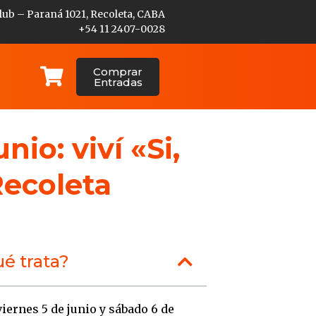
lub – Paraná 1021, Recoleta, CABA
+54 11 2407-0028
Comprar
Entradas
io: viví «Si,
Recoleta
é trata?
iernes 5 de junio y sábado 6 de