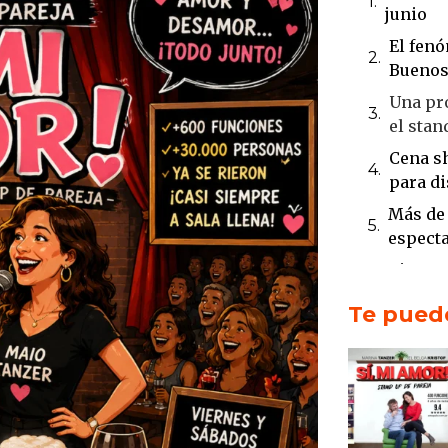
junio
El fen
Buenos
Una pr
el stan
Cena s
para di
Más de
espect
Viernes
obligad
Te puede
Una his
en un 
El Belg
con co
Maio Ta