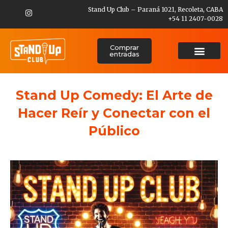
Stand Up Club – Paraná 1021, Recoleta, CABA
+54 11 2407-0028
Comprar
entradas
Stand Up Comedy: El Arte de
Hacer Reír y Conectar con el
Público